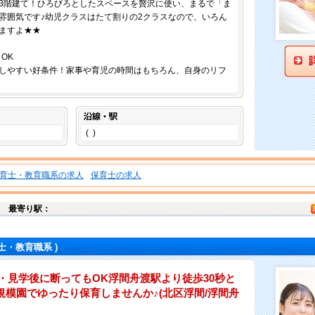
3階建て！ひろびろとしたスペースを贅沢に使い、まるで「ま
雰囲気です♪幼児クラスはたて割りの2クラスなので、いろん
ますよ★★
OK
しやすい好条件！家事や育児の時間はもちろん、自身のリフ
沿線・駅
( )
育士・教育職系の求人
保育士の求人
川
最寄り駅：
士・教育職系 )
・見学後に断ってもOK浮間舟渡駅より徒歩30秒と
規模園でゆったり保育しませんか♪(北区浮間/浮間舟