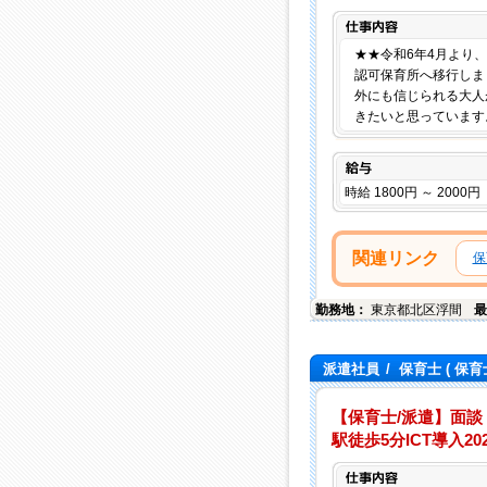
★★令和6年4月より
認可保育所へ移行しま
外にも信じられる大人
きたいと思っています
給与
時給 1800円 ～ 2000円
関連リンク
保
勤務地：
東京都
北区
浮間
最
派遣社員
/
保育士
( 保育
【保育士/派遣】面談
駅徒歩5分ICT導入2