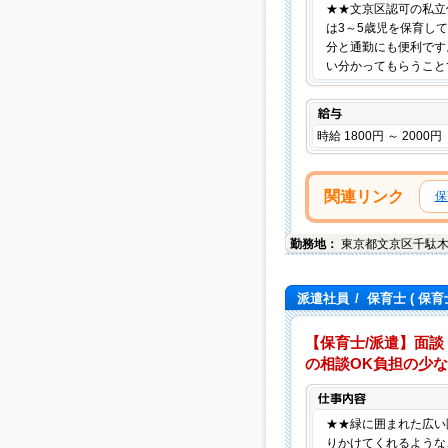
★★文京区認可の私立
は3～5歳児を保育し
分と通勤にも便利です
い分かってもらうこと
給与
時給 1800円 ～ 2000円
関連リンク
保
勤務地：
東京都
文京区
千駄
派遣社員
/
保育士
( 保育
【保育士/派遣】面談
の相談OK負担の少な
★★緑に囲まれた広い
りかけてくれるような