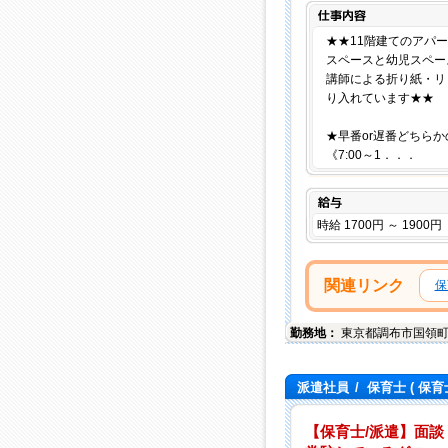
★★11階建てのアパ
スペースと幼児スペー
講師による折り紙・リ
り入れています★★
★早番or遅番どちら
《7:00～1．．．
給与
時給 1700円 ～ 1900円
関連リンク
保
勤務地：
東京都
調布市
国領
派遣社員
/
保育士
( 保育
【保育士/派遣】面談