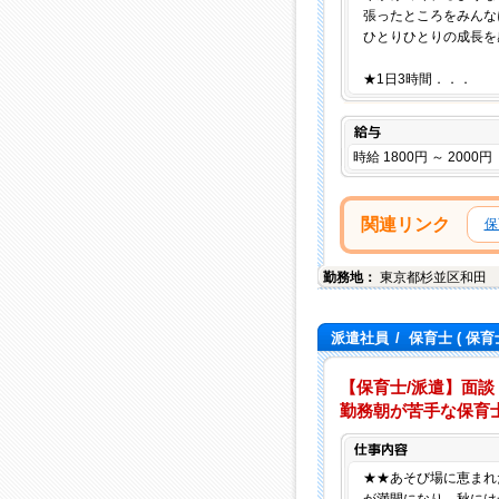
張ったところをみんな
ひとりひとりの成長を
★1日3時間．．．
給与
時給 1800円 ～ 2000円
関連リンク
保
勤務地：
東京都
杉並区
和田
派遣社員
/
保育士
( 保育
【保育士/派遣】面談・
勤務朝が苦手な保育士
★★あそび場に恵まれ