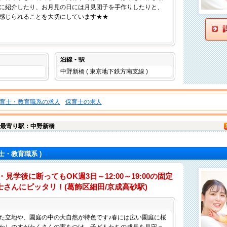
に紹介したり、お月見の日には月見団子を手作りしたりと、
感じられることを大切にしています★★
沿線・駅
中野新橋 ( 東京地下鉄方南支線 )
育士・教育職系の求人
保育士の求人
最寄り駅：中野新橋
士・教育職系 )
見学後に断ってもOK週3日～12:00～19:00の固定
さんにピッタリ！(葛飾区細田/京成高砂駅)
仕事内容
た立地や、園庭の中の大自然が特色です♪春には広い園庭に桜