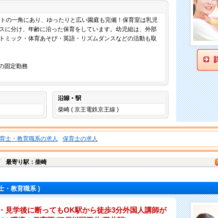
仕事内容
ートの一角にあり、ゆったりと広い園庭も完備！保育室は乳児
スに分け、年齢に沿った保育をしています。幼児組は、外部
トミック・体育あそび・英語・リズムダンスなどの活動も取
かの固定勤務
沿線・駅
柴崎 ( 京王電鉄京王線 )
育士・教育職系の求人
保育士の求人
町
最寄り駅：柴崎
士・教育職系 )
・見学後に断ってもOK駅から徒歩3分外国人講師が