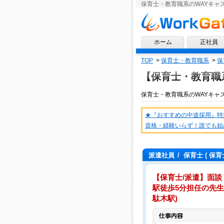
保育士・教育職系のWAYキャ
求人情報ならワークゲート
ホーム
正社員
TOP
>
保育士・教育職系
>
保
【保育士・教育職
保育士・教育職系
の
WAYキャ
★『おすすめの中途採用』特
資格・経験いらず！誰でも始
派遣社員
/
保育士
( 保育
【保育士/派遣】面談
駅徒歩5分担任の先生
駄木駅)