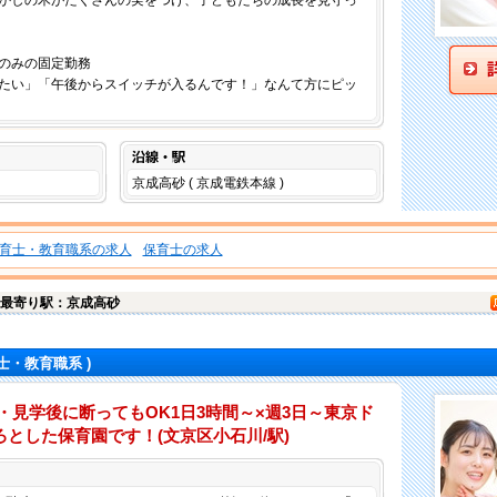
かしの木がたくさんの実をつけ、子どもたちの成長を見守っ
のみの固定勤務
たい」「午後からスイッチが入るんです！」なんて方にピッ
沿線・駅
京成高砂 ( 京成電鉄本線 )
育士・教育職系の求人
保育士の求人
最寄り駅：京成高砂
士・教育職系 )
・見学後に断ってもOK1日3時間～×週3日～東京ド
とした保育園です！(文京区小石川/駅)
仕事内容