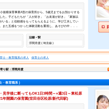
仕事内容
、小規模保育事業A型の保育所から、5歳児までをお預かりする
した。子どもたちが「人が好き」「お友達が好き」「家族以
がいる」と信頼感をもってもらえるように、学び工夫してい
。また五感をつかった体験活動を重視し、あそびの中．．．
沿線・駅
浮間舟渡 ( 埼京線 )
育士・教育職系の求人
保育士の求人
寄り駅：浮間舟渡
士・教育職系 )
・見学後に断ってもOK1日3時間～×週3日～東松原
021年開園の保育園(世田谷区松原/新代田駅)
仕事内容