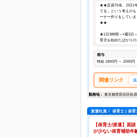
★★定員70名、20
てる」という考えのも
ーナー作りをしていま
★★
★1日3時間～×週3日～
育児を始めたばかりの
給与
時給 1800円 ～ 2000円
関連リンク
保
勤務地：
東京都
世田谷区
松
派遣社員
/
保育士
( 保育
【保育士/派遣】面
が少ない保育補助年齢