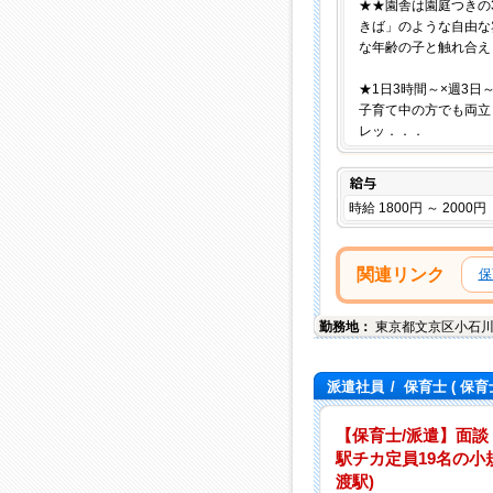
★★園舎は園庭つきの
きば」のような自由な
な年齢の子と触れ合え
★1日3時間～×週3日～
子育て中の方でも両立
レッ．．．
給与
時給 1800円 ～ 2000円
関連リンク
保
勤務地：
東京都
文京区
小石
派遣社員
/
保育士
( 保育
【保育士/派遣】面談
駅チカ定員19名の小
渡駅)