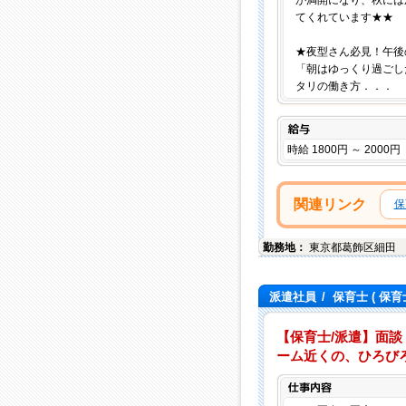
が満開になり、秋には
てくれています★★
★夜型さん必見！午後
「朝はゆっくり過ごし
タリの働き方．．．
給与
時給 1800円 ～ 2000円
関連リンク
保
勤務地：
東京都
葛飾区
細田
派遣社員
/
保育士
( 保育
【保育士/派遣】面談
ーム近くの、ひろびろ