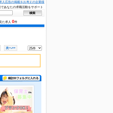
求人広告の掲載をお考えの企業様
報であなたの求職活動をサポート
0
見た求人
件
次へ>>
検討中フォルダに入れる