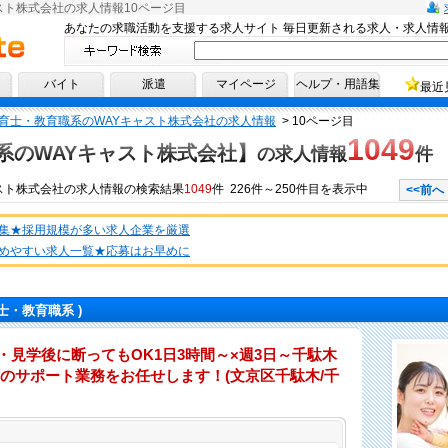
スト株式会社の求人情報10ページ目
あなたの求職活動を支援する求人サイト 毎日更新される求人・求人情
へ！
バイト
派遣
マイページ
ヘルプ・用語集
最近
育士・教育職系のWAYキャスト株式会社の求人情報
>
10ページ目
1049
系のWAYキャスト株式会社】
の求人情報
件
スト株式会社
の
求人情報
の検索結果
1049
件 226件～250件目を表示中
<<前へ
集★採用規模が多い求人企業を厳選
めやすい求人一覧★応募はお早めに
士・教育職系 )
・見学後に断ってもOK1日3時間～×週3日～千駄木
のサポート業務をお任せします！(文京区千駄木/千
仕事内容