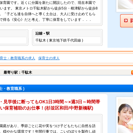
保育園です。近くに分園を新たに開設したので、現在本園で
ています。 東京メトロ千駄木駅から徒歩5分・根津駅から徒歩8
。「子ども達を自律へと導く土台は、大人に受け止めてもら
で得る《安心》だと考え、丁寧に保育をしています．．．
沿線・駅
千駄木 ( 東京地下鉄千代田線 )
育士・教育職系の求人
保育士の求人
木
最寄り駅：千駄木
士・教育職系 )
・見学後に断ってもOK1日3時間～×週3日～時間帯
い保育補助のお仕事！(杉並区和田/中野新橋駅)
仕事内容
園庭があり、季節ごとに花や実をつけ子どもたちに自然を語
、穏やかな環境です！年間行事では、こいのぼりを製作し頑