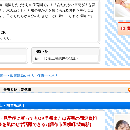
21年に開園したばかりの保育園です！「あたたかい空間が人を育
と、木のぬくもりと布の温かさを感じられる遊具を中心にコ
す。子どもたちが自分の好きなことに夢中になれる環境です
OK
方でも、．．．
沿線・駅
新代田 ( 京王電鉄井の頭線 )
育士・教育職系の求人
保育士の求人
原
最寄り駅：新代田
士・教育職系 )
談・見学後に断ってもOK早番または遅番の固定負担
を気にせず活躍できる♪(調布市国領町/柴崎駅)