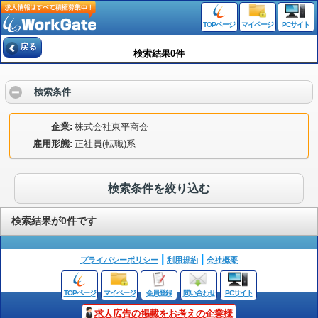
TOPページ
マイページ
PCサイト
戻る
検索結果0件
検索条件
企業
株式会社東平商会
雇用形態
正社員(転職)系
検索条件を絞り込む
検索結果が0件です
プライバシーポリシー
利用規約
会社概要
TOPページ
マイページ
会員登録
問い合わせ
PCサイト
求人広告の掲載をお考えの企業様