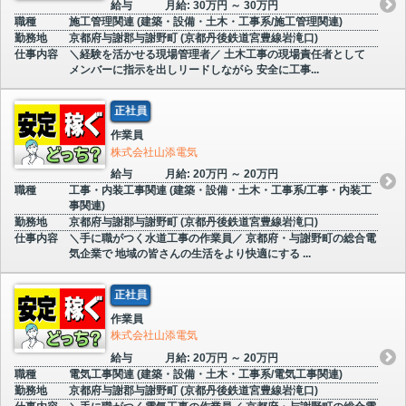
給与
月給: 30万円 ～ 30万円
職種
施工管理関連 (建築・設備・土木・工事系/施工管理関連)
勤務地
京都府与謝郡与謝野町 (京都丹後鉄道宮豊線岩滝口)
仕事内容
＼経験を活かせる現場管理者／ 土木工事の現場責任者として
メンバーに指示を出しリードしながら 安全に工事...
正社員
作業員
株式会社山添電気
給与
月給: 20万円 ～ 20万円
職種
工事・内装工事関連 (建築・設備・土木・工事系/工事・内装工
事関連)
勤務地
京都府与謝郡与謝野町 (京都丹後鉄道宮豊線岩滝口)
仕事内容
＼手に職がつく水道工事の作業員／ 京都府・与謝野町の総合電
気企業で 地域の皆さんの生活をより快適にする ...
正社員
作業員
株式会社山添電気
給与
月給: 20万円 ～ 20万円
職種
電気工事関連 (建築・設備・土木・工事系/電気工事関連)
勤務地
京都府与謝郡与謝野町 (京都丹後鉄道宮豊線岩滝口)