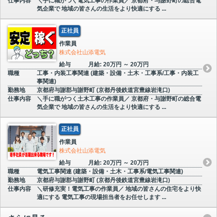
仕事内容
＼手に職がつく電気工事の作業員／ 京都府・与謝野町の総合電
気企業で 地域の皆さんの生活をより快適にする ...
正社員
作業員
株式会社山添電気
給与
月給: 20万円 ～ 20万円
職種
工事・内装工事関連 (建築・設備・土木・工事系/工事・内装工
事関連)
勤務地
京都府与謝郡与謝野町 (京都丹後鉄道宮豊線岩滝口)
仕事内容
＼手に職がつく土木工事の作業員／ 京都府・与謝野町の総合電
気企業で 地域の皆さんの生活をより快適にする ...
正社員
作業員
株式会社山添電気
給与
月給: 20万円 ～ 20万円
職種
電気工事関連 (建築・設備・土木・工事系/電気工事関連)
勤務地
京都府与謝郡与謝野町 (京都丹後鉄道宮豊線岩滝口)
仕事内容
＼研修充実！電気工事の作業員／ 地域の皆さんの住宅をより快
適にする 電気工事の現場担当者をお任せします ...