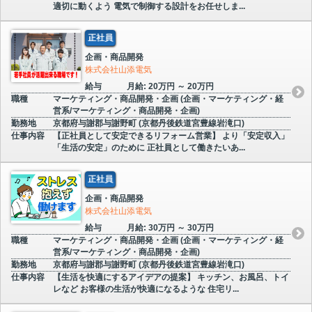
適切に動くよう 電気で制御する設計をお任せしま...
正社員
企画・商品開発
株式会社山添電気
給与
月給: 20万円 ～ 20万円
職種
マーケティング・商品開発・企画 (企画・マーケティング・経
営系/マーケティング・商品開発・企画)
勤務地
京都府与謝郡与謝野町 (京都丹後鉄道宮豊線岩滝口)
仕事内容
【正社員として安定できるリフォーム営業】 より「安定収入」
「生活の安定」のために 正社員として働きたいあ...
正社員
企画・商品開発
株式会社山添電気
給与
月給: 30万円 ～ 30万円
職種
マーケティング・商品開発・企画 (企画・マーケティング・経
営系/マーケティング・商品開発・企画)
勤務地
京都府与謝郡与謝野町 (京都丹後鉄道宮豊線岩滝口)
仕事内容
【生活を快適にするアイデアの提案】 キッチン、お風呂、トイ
レなど お客様の生活が快適になるような 住宅リ...