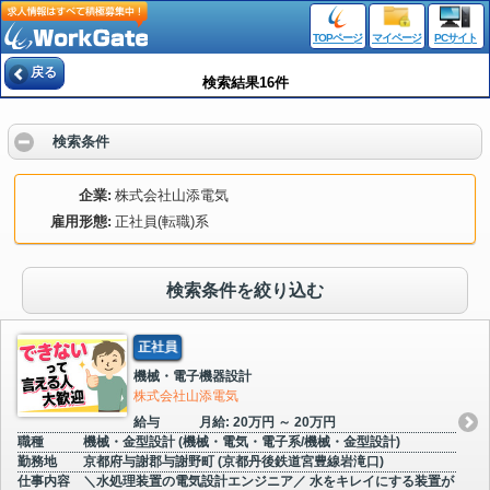
TOPページ
マイページ
PCサイト
戻る
検索結果16件
検索条件
企業
株式会社山添電気
雇用形態
正社員(転職)系
検索条件を絞り込む
正社員
機械・電子機器設計
株式会社山添電気
給与
月給: 20万円 ～ 20万円
職種
機械・金型設計 (機械・電気・電子系/機械・金型設計)
勤務地
京都府与謝郡与謝野町 (京都丹後鉄道宮豊線岩滝口)
仕事内容
＼水処理装置の電気設計エンジニア／ 水をキレイにする装置が