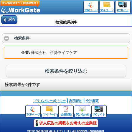
TOPページ
マイページ
PCサイト
戻る
検索結果0件
検索条件
企業
株式会社 伊勢ライフケア
検索条件を絞り込む
検索結果が0件です
プライバシーポリシー
利用規約
会社概要
TOPページ
マイページ
会員登録
問い合わせ
PCサイト
求人広告の掲載をお考えの企業様
2026 WORKGATE CO.,LTD. All Rights Reserved.