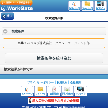
TOPページ
マイページ
PCサイト
戻る
検索結果0件
検索条件
企業
GOジョブ株式会社 タクシーエージェント部
検索条件を絞り込む
検索結果が0件です
プライバシーポリシー
利用規約
会社概要
TOPページ
マイページ
会員登録
問い合わせ
PCサイト
求人広告の掲載をお考えの企業様
2026 WORKGATE CO.,LTD. All Rights Reserved.