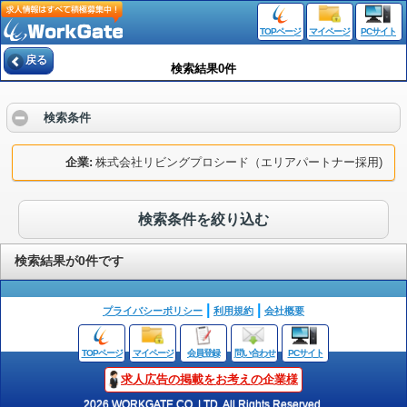
TOPページ
マイページ
PCサイト
戻る
検索結果0件
検索条件
企業
株式会社リビングプロシード（エリアパートナー採用)
検索条件を絞り込む
検索結果が0件です
プライバシーポリシー
利用規約
会社概要
TOPページ
マイページ
会員登録
問い合わせ
PCサイト
求人広告の掲載をお考えの企業様
2026 WORKGATE CO.,LTD. All Rights Reserved.