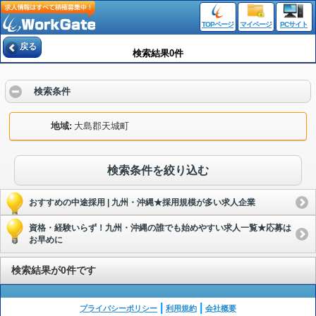
TOPページ
マイページ
PCサイト
戻る
検索結果0件
検索条件
地域
大島郡天城町
検索条件を絞り込む
おすすめの中途採用 | 九州・沖縄★採用規模が多い求人企業
資格・経験いらず！九州・沖縄の誰でも始めやすい求人一覧★応募は
お早めに
検索結果が0件です
プライバシーポリシー
利用規約
会社概要