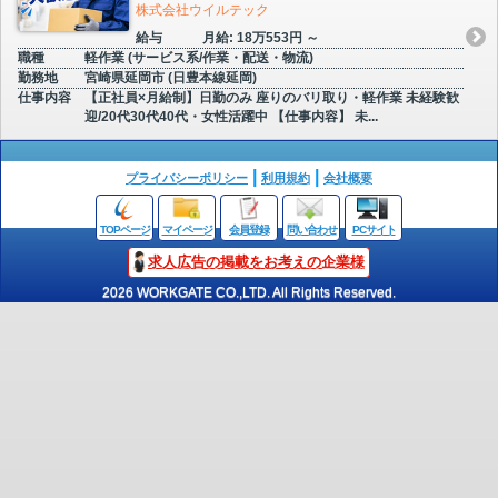
株式会社ウイルテック
給与
月給: 18万553円 ～
職種
軽作業 (サービス系/作業・配送・物流)
勤務地
宮崎県延岡市 (日豊本線延岡)
仕事内容
【正社員×月給制】日勤のみ 座りのバリ取り・軽作業 未経験歓
迎/20代30代40代・女性活躍中 【仕事内容】 未...
プライバシーポリシー
利用規約
会社概要
TOPページ
マイページ
会員登録
問い合わせ
PCサイト
求人広告の掲載をお考えの企業様
2026 WORKGATE CO.,LTD. All Rights Reserved.