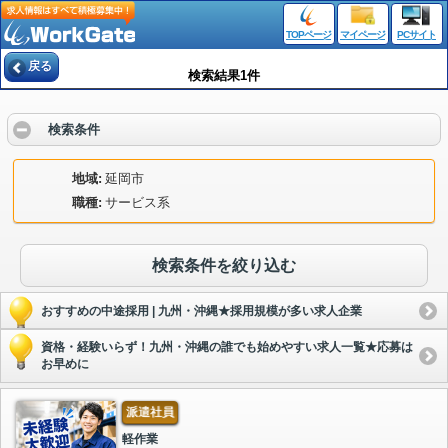
TOPページ
マイページ
PCサイト
戻る
検索結果1件
検索条件
地域
延岡市
職種
サービス系
検索条件を絞り込む
おすすめの中途採用 | 九州・沖縄★採用規模が多い求人企業
資格・経験いらず！九州・沖縄の誰でも始めやすい求人一覧★応募は
お早めに
派遣社員
軽作業