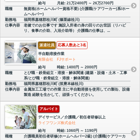
給与
月給: 21万2400円 ～ 26万2700円
職種
無資格(ホームヘルパー資格不要) (介護職(ケアワーカー)系/ホー
ムヘルパー)
勤務地
福岡県嘉穂郡桂川町 (篠栗線桂川)
仕事内容
老健でのお仕事です 施設入所者の身の回りのお世話（リハビ
リ、食事の介助、入浴介助等） 介護職の仕事は、...
派遣社員
応募人数あと3名
半自動溶接作業
有限会社 FJサポート
給与
時給: 1400円 ～ 2000円
職種
とび職・鉄骨組立・溶接・解体関連 (建築・設備・土木・工事
系/とび職・鉄骨組立・溶接・解体関連)
勤務地
福岡県嘉穂郡桂川町 (筑豊本線桂川)
仕事内容
金属加工工場での作業 主に半自動溶接を使用しての製缶、設備
製造 経験を生かして、頑張ってください。
アルバイト
デイサービス／介護職／初任者研修以上
ライフワンズ株式会社
給与
時給: 1060円 ～ 1190円
職種
介護職員初任者研修(ホームヘルパー2級) (介護職(ケアワーカ