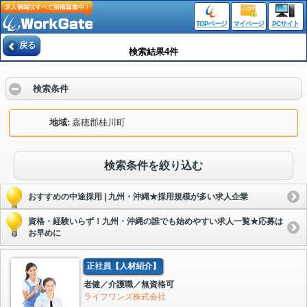
TOPページ
マイページ
PCサイト
戻る
検索結果4件
検索条件
地域
嘉穂郡桂川町
検索条件を絞り込む
おすすめの中途採用 | 九州・沖縄★採用規模が多い求人企業
資格・経験いらず！九州・沖縄の誰でも始めやすい求人一覧★応募は
お早めに
正社員【人材紹介】
老健／介護職／無資格可
ライフワンズ株式会社