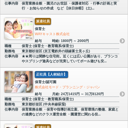
仕事内容
保育業務全般 ・園児のお世話 ・保護者対応 ・行事の計画と実
行 ・お知らせの作成 など 【休日休暇】 (土)...
派遣社員
保育士
WAYキャスト株式会社
給与
時給: 1800円 ～ 2000円
職種
保育士 (保育士・教育職系/保育士)
勤務地
東京都杉並区 (京王電鉄井の頭線富士見ヶ丘)
仕事内容
★★周りは閑静な住宅街。近くには広い公園があり、ブランコ
やスプリング遊具などが充実していてボール遊びも安...
正社員【人材紹介】
保育士/認可園
株式会社モード・プランニング・ジャパン
給与
月給: 24万1415円 ～ 31万8120円
職種
保育士 (保育士・教育職系/保育士)
勤務地
東京都杉並区 (中央本線荻窪)
仕事内容
保育業務全般 ・保育や指導計画立案、保育環境の整備、家庭と
の連携などのクラス運営全般 ・園運営に関わる役...
派遣社員