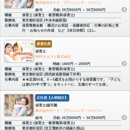
株式会社モード・プランニング・ジャパン
給与
月給: 26万8000円 ～ 36万6000円
職種
保育士 (保育士・教育職系/保育士)
勤務地
東京都杉並区 (中央本線荻窪)
仕事内容
保育業務全般 ・園児のお世話 ・保護者対応 ・行事の計画と実
行 ・お知らせの作成 など 【休日休暇】 (土)...
派遣社員
保育士
WAYキャスト株式会社
給与
時給: 1800円 ～ 2000円
職種
保育士 (保育士・教育職系/保育士)
勤務地
東京都杉並区 (西武鉄道新宿線下井草)
仕事内容
★★定員60名、0～5歳児をお預かりする保育園です。「子ども
は遊びの中で育つ」をモットーに、五感のすべてを使...
正社員【人材紹介】
保育士/認可園
株式会社モード・プランニング・ジャパン
給与
月給: 26万8000円 ～ 36万6000円
職種
保育士 (保育士・教育職系/保育士)
勤務地
東京都杉並区 (京王電鉄井の頭線久我山)