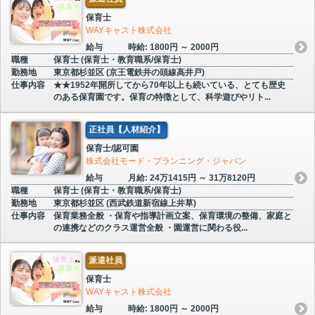
保育士
WAYキャスト株式会社
給与
時給: 1800円 ～ 2000円
職種
保育士 (保育士・教育職系/保育士)
勤務地
東京都杉並区 (京王電鉄井の頭線高井戸)
仕事内容
★★1952年開所してから70年以上も続いている、とても歴史
のある保育園です。保育の特徴として、科学遊びやリト...
正社員【人材紹介】
保育士/認可園
株式会社モード・プランニング・ジャパン
給与
月給: 24万1415円 ～ 31万8120円
職種
保育士 (保育士・教育職系/保育士)
勤務地
東京都杉並区 (西武鉄道新宿線上井草)
仕事内容
保育業務全般 ・保育や指導計画立案、保育環境の整備、家庭と
の連携などのクラス運営全般 ・園運営に関わる役...
派遣社員
保育士
WAYキャスト株式会社
給与
時給: 1800円 ～ 2000円