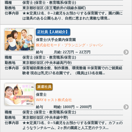
職種
保育士 (保育士・教育職系/保育士)
勤務地
東京都杉並区 (京王電鉄井の頭線永福町)
仕事内容
★★定員12名、0～2歳児をお預かりする保育園です。園の隣に
は遊具のある公園もあり、自然に恵まれた素敵な環境...
正社員【人材紹介】
保育士/大手企業内保育園
株式会社モード・プランニング・ジャパン
給与
月給: 22万円 ～ 22万円
職種
保育士 (保育士・教育職系/保育士)
勤務地
東京都杉並区 (中央本線高円寺)
仕事内容
保育補助業務全般、制作業務、環境整備 ※保育園でのご就業経
験者 現在は乳児17名在園です。（職員は13名在籍...
派遣社員
保育士
WAYキャスト株式会社
給与
時給: 1800円 ～ 2000円
職種
保育士 (保育士・教育職系/保育士)
勤務地
東京都杉並区 (中央本線中野)
仕事内容
★★定員73名、0～5歳児をお預かりする保育園です。カフェの
ようなランチルーム、2ヶ所の園庭と人工芝のテラス...