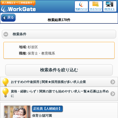
TOPページ
マイページ
PCサイト
戻る
検索結果178件
検索条件
地域
杉並区
職種
保育士・教育職系
検索条件を絞り込む
おすすめの中途採用 | 関東★採用規模が多い求人企業
資格・経験いらず！関東の誰でも始めやすい求人一覧★応募はお早め
に
正社員【人材紹介】
保育士/認可園