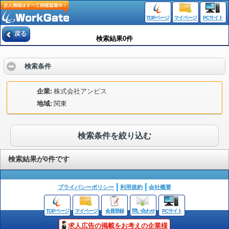
TOPページ
マイページ
PCサイト
戻る
検索結果0件
検索条件
企業
株式会社アンビス
地域
関東
検索条件を絞り込む
検索結果が0件です
プライバシーポリシー
利用規約
会社概要
TOPページ
マイページ
会員登録
問い合わせ
PCサイト
求人広告の掲載をお考えの企業様