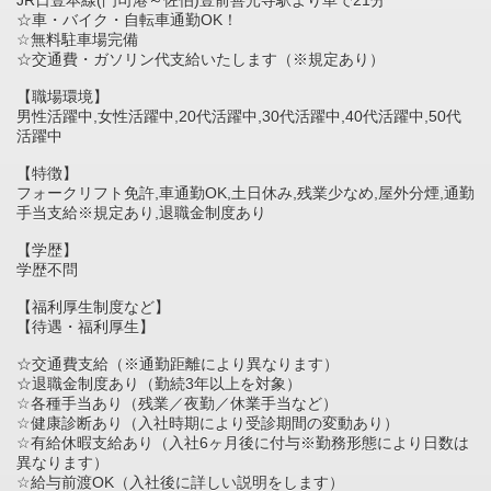
☆車・バイク・自転車通勤OK！
☆無料駐車場完備
☆交通費・ガソリン代支給いたします（※規定あり）
【職場環境】
男性活躍中,女性活躍中,20代活躍中,30代活躍中,40代活躍中,50代
活躍中
【特徴】
フォークリフト免許,車通勤OK,土日休み,残業少なめ,屋外分煙,通勤
手当支給※規定あり,退職金制度あり
【学歴】
学歴不問
【福利厚生制度など】
【待遇・福利厚生】
☆交通費支給（※通勤距離により異なります）
☆退職金制度あり（勤続3年以上を対象）
☆各種手当あり（残業／夜勤／休業手当など）
☆健康診断あり（入社時期により受診期間の変動あり）
☆有給休暇支給あり（入社6ヶ月後に付与※勤務形態により日数は
異なります）
☆給与前渡OK（入社後に詳しい説明をします）