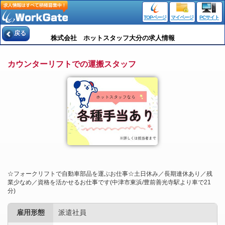
TOPページ
マイページ
PCサイト
戻る
株式会社 ホットスタッフ大分の求人情報
カウンターリフトでの運搬スタッフ
☆フォークリフトで自動車部品を運ぶお仕事☆土日休み／長期連休あり／残
業少なめ／資格を活かせるお仕事です(中津市東浜/豊前善光寺駅より車で21
分)
雇用形態
派遣社員