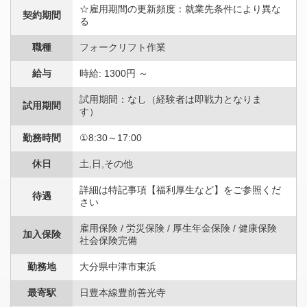
☆雇用期間の更新頻度：就業先条件により異な
契約期間
る
職種
フォークリフト作業
給与
時給: 1300円 ～
試用期間：なし（経験者は即戦力となりま
試用期間
す）
勤務時間
①8:30～17:00
休日
土,日,その他
詳細は特記事項【福利厚生など】をご参照くだ
待遇
さい
雇用保険 / 労災保険 / 厚生年金保険 / 健康保険
加入保険
社会保険完備
勤務地
大分県中津市東浜
最寄駅
日豊本線豊前善光寺