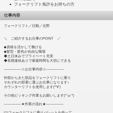
フォークリフト免許をお持ちの方
仕事内容
フォークリフト／日勤／北野
＼ ご紹介するお仕事のPOINT ／
◆資格を活かして働ける
◆髪型・髪色が自由な職場
◆土日休みでプライベート充実
◆長期連休ありで家庭時間を大切にできる
―――――☆お仕事内容☆―――――
外部からきた部品をフォークリフトに乗り
それぞれの部署に運ぶお仕事になります♪
カウンターリフトを使用します(*‘∀‘)
その他ピッキング作業もお願いします(*´ω`*)
―――――★作業の流れ★―――――
(1)フォークリフトに乗りパレットを持って