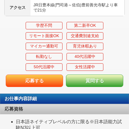
JR日豊本線(門司港～佐伯)豊前善光寺駅より車
アクセス
で21分
学歴不問
第二新卒OK
リモート面接OK
交通費別途支給
マイカー通勤可
育児休暇あり
転勤なし
40代活躍中
50代活躍中
女性活躍中
応募する
質問する
お仕事内容詳細
応募資格
日本語ネイティブレベルの方に限る※日本語能力試
験N3以上可