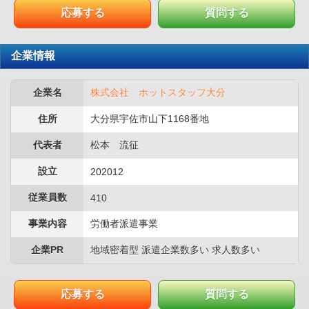
応募する
質問する
企業情報
企業名
株式会社 ホットスタッフ大分
住所
大分県宇佐市山下1168番地
代表者
松本 流征
設立
202012
従業員数
410
事業内容
労働者派遣事業
企業PR
地域密着型 派遣企業数多い 求人数多い
応募する
質問する