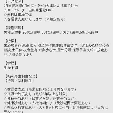
【アクセス】
JR日豊本線(門司港～佐伯)天津駅より車で14分
☆車・バイク・自転車通勤OK！
☆無料駐車場完備
☆交通費支給いたします（※規定あり）
【職場環境】
男性活躍中,20代活躍中,30代活躍中,40代活躍中,50代活躍中
【特徴】
未経験者歓迎,高収入,簡単軽作業,制服無償貸与,車通勤OK,時間帯応
相談,土日休み,食堂有,残業少なめ,屋外分煙,通勤手当支給※規定あ
り,退職金制度あり
【学歴】
学歴不問
【福利厚生制度など】
【待遇・福利厚生】
☆交通費支給（※通勤距離により異なります）
☆退職金制度あり（勤続3年以上を対象）
☆各種手当あり（残業／夜勤／休業手当など）
☆健康診断あり（入社時期により受診期間の変動あり）
☆有給休暇支給あり（入社6ヶ月後に付与※勤務形態により日数は
異なります）