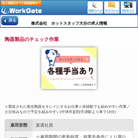
TOPページ
マイページ
PCサイト
戻る
株式会社 ホットスタッフ大分の求人情報
陶器製品のチェック作業
☆製造された衛生陶器をキレイにするお仕事☆未経験でも始めやすい作業／
土日休みなので予定を組みやすい(中津市是則/天津駅より車で14分)
雇用形態
派遣社員
☆雇用期間の更新頻度：就業先条件により異な