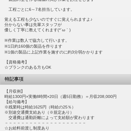
工程ごとに6～7名担当しています。
覚える工程も少ないのですぐに覚えられますよ♪
分からない事は先輩スタッフが
優しく丁寧に教えてくれます(*´ω｀)
※作業は数人で協力して行います。
※1日約160個の製品を作ります
※1個の製品に上記作業を施すのに約3分弱かかります
【資格備考】
☆ブランクのある方もOK
特記事項
【月収例】
時給1300円×実働8時間×20日（週5日勤務）＝月収208,000円
【給与備考】
※残業時は時給1625円（時給の25％）
※別途交通費支給あり（※規定あり）
交通費は通勤距離によって支給額が変わります
－－－－－－－－－－－－－－－－－－－－
☆お給料前渡し制度あり