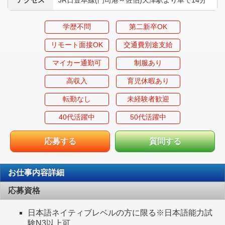
アクセス
JR日豊本線(門司港～佐伯)天津駅より車で14分
学歴不問
第二新卒OK
リモート面接OK
交通費別途支給
マイカー通勤可
制服あり
高収入
育児休暇あり
転勤なし
未経験者歓迎
40代活躍中
50代活躍中
応募する
質問する
お仕事内容詳細
応募資格
日本語ネイティブレベルの方に限る※日本語能力試
験N3以上可