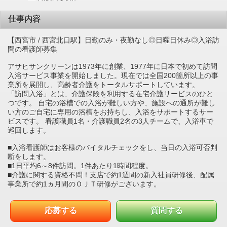
仕事内容
【西宮市 / 西宮北口駅】日勤のみ・夜勤なし◎日曜日休み◎入浴訪
問の看護師募集
アサヒサンクリーンは1973年に創業、1977年に日本で初めて訪問
入浴サービス事業を開始しました。現在では全国200箇所以上の事
業所を展開し、高齢者介護をトータルサポートしています。
「訪問入浴」とは、介護保険を利用する在宅介護サービスのひと
つです。 自宅の浴槽での入浴が難しい方や、施設への通所が難し
い方のご自宅に専用の浴槽をお持ちし、入浴をサポートするサー
ビスです。 看護職員1名・介護職員2名の3人チームで、入浴車で
巡回します。
■入浴看護師はお客様のバイタルチェックをし、当日の入浴可否判
断をします。
■1日平均6～8件訪問。1件あたり1時間程度。
■介護に関する資格不問！支店で約1週間の新入社員研修後、配属
事業所で約1ヵ月間のＯＪＴ研修がございます。
応募する
質問する