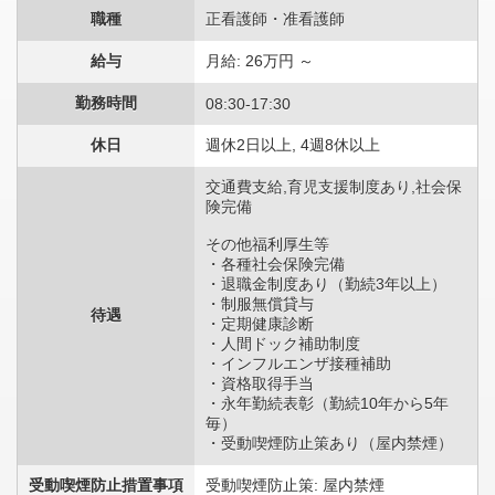
職種
正看護師・准看護師
給与
月給: 26万円 ～
勤務時間
08:30-17:30
休日
週休2日以上, 4週8休以上
交通費支給,育児支援制度あり,社会保
険完備
その他福利厚生等
・各種社会保険完備
・退職金制度あり（勤続3年以上）
・制服無償貸与
待遇
・定期健康診断
・人間ドック補助制度
・インフルエンザ接種補助
・資格取得手当
・永年勤続表彰（勤続10年から5年
毎）
・受動喫煙防止策あり（屋内禁煙）
受動喫煙防止措置事項
受動喫煙防止策: 屋内禁煙