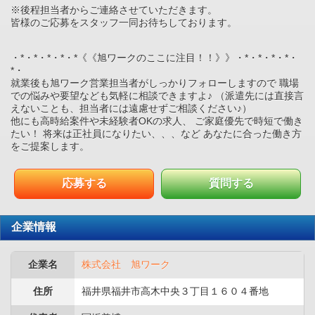
※後程担当者からご連絡させていただきます。
皆様のご応募をスタッフ一同お待ちしております。
・*・*・*・*・*《《旭ワークのここに注目！！》》・*・*・*・*・
*・
就業後も旭ワーク営業担当者がしっかりフォローしますので 職場
での悩みや要望なども気軽に相談できますよ♪ （派遣先には直接言
えないことも、担当者には遠慮せずご相談ください♪）
他にも高時給案件や未経験者OKの求人、 ご家庭優先で時短で働き
たい！ 将来は正社員になりたい、、、など あなたに合った働き方
をご提案します。
応募する
質問する
企業情報
企業名
株式会社 旭ワーク
住所
福井県福井市高木中央３丁目１６０４番地