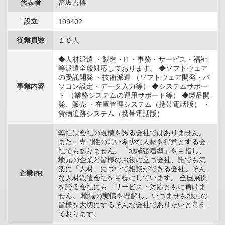
代表者
冨坂善博
設立
199402
従業員数
１０人
◆人材派遣 ・製造・IT・事務・サービス・福祉
等派遣全般対応しております。 ◆ソフトウェア
の受託開発 ・技術派遣 （ソフトウェア開発・パ
事業内容
ソコン設定・データ入力等） ◆システムサポー
ト （業務システムの運用サポート等） ◆製品開
発、販売 ・在庫管理システム（携帯電話版） ・
貨物追跡システム（携帯電話版）
弊社は会社の規模を誇る会社ではありません。
また、専門性の高い希少な人材を得意とする会
社でもありません。「地域密着型」を目指し、
地元の企業と皆様のお役に立つ会社、誰でも気
楽に「人材」について相談ができる会社、そん
企業PR
な人材派遣会社を目標にしています。 全国展開
を誇る会社にも、サービス・対応ともに負けま
せん。 地域の実情を理解し、いつませも地元の
皆様を大切にするそんな会社でありたいと考え
ております。