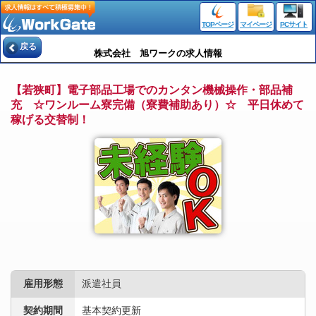
TOPページ
マイページ
PCサイト
戻る
株式会社 旭ワークの求人情報
【若狭町】電子部品工場でのカンタン機械操作・部品補
充 ☆ワンルーム寮完備（寮費補助あり）☆ 平日休めて
稼げる交替制！
雇用形態
派遣社員
契約期間
基本契約更新