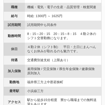
職種
機械・電気・電子の生産・品質管理・検査関連
給与
時給: 1300円 ～ 1625円
試用期間
試用期間中も同条件
8：15～20：15 20：15～8：15 ４勤２休の
勤務時間
シフト交替勤務になります。
４勤２休（シフト制） 平日・土日にまんべん
休日
なくお休みが取れるのも魅力です。
待遇
交通費別途支給（上限あり）
雇用保険 / 労災保険 / 厚生年金保険 / 健康保険
加入保険
原則加入
勤務地
福井県三方上中郡若狭町
最寄駅
小浜線三方
駅から徒歩15分程度 寮から職場までの無料送
アクセス
迎もあります