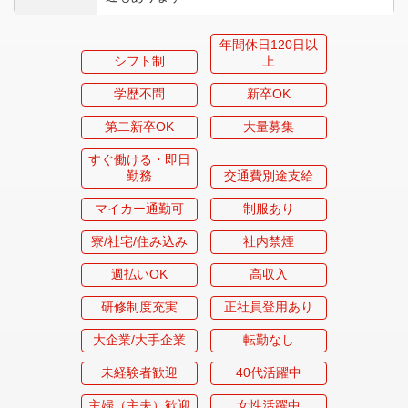
年間休日120日以
シフト制
上
学歴不問
新卒OK
第二新卒OK
大量募集
すぐ働ける・即日
勤務
交通費別途支給
マイカー通勤可
制服あり
寮/社宅/住み込み
社内禁煙
週払いOK
高収入
研修制度充実
正社員登用あり
大企業/大手企業
転勤なし
未経験者歓迎
40代活躍中
主婦（主夫）歓迎
女性活躍中