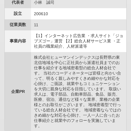
代表者
小林 誠司
設立
200610
従業員数
11
【1】インターネット広告業 ・求人サイト「ジョ
事業内容
ブズゴー」運営 【2】総合人材サービス業 ・正
社員の職業紹介、人材派遣等
株式会社ヒューマンインデックスは長野県の東
北信地域を中心に正社員から派遣社員までのお
仕事を紹介する地域密着型の総合人材会社で
す。 当社のコーディネーターは皆様と向かい合
って、明るく親しみやすくきめ細やかな対応を
心掛け、ご面談、就業中もコミュニケーション
を大切に親身な対応を目指しています。 取扱い
企業PR
求人は、電子部品、自動車部品、食品、販売、
医療、宿泊、通信など様々な業界、業種の企業
様とのお取引がございます。 地域密着型で行っ
ている総合人材会社です。 地域密着ならではの
きめ細かな対応を心掛け、一人一人に合ったお
仕事紹介と就業中のフォローを実施していま
す。