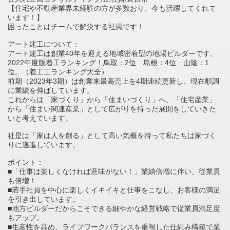
【住宅や不動産業界未経験の方が多数おり、今も活躍してくれて
います！】
困ったことはチームで解決する社風です！
アート建工について：
アート建工は創業40年を迎える地域密着型の地場ビルダーです。
2022年度版着工ランキング！鳥取：2位 島根：4位 山陰：1
位。（着工工ランキング大全）
前期（2023年3期）は創業来最高売上を4期連続更新し、現在順調
に業績を伸ばしています。
これからは「家づくり」から「住まいづくり」へ、「住宅産業」
から「住まい関連産業」として広がりを持った展開をしていきた
いと考えています。
社是は「家は人を創る」として高い気概を持って私たちは家づく
りに邁進しています。
ポイント：
■「仕事は楽しくなければ意味がない！」業績倍増に伴い、従業員
も倍増！
■若手社員を中心に楽しくイキイキと仕事をこなし、お客様の満足
を引き出しています。
■地方ビルダーだからこそできる細やかな経営戦略で従業員満足度
もアップ。
■生産性を高め、ライフワークバランスを重視した仕組み構築で業