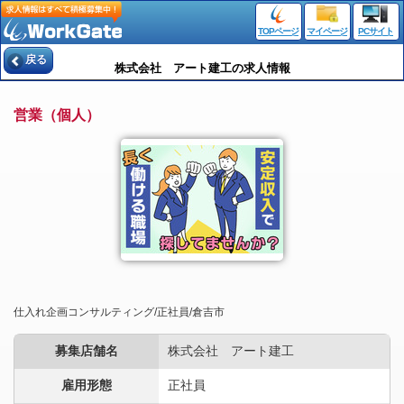
TOPページ
マイページ
PCサイト
戻る
株式会社 アート建工の求人情報
営業（個人）
仕入れ企画コンサルティング/正社員/倉吉市
募集店舗名
株式会社 アート建工
雇用形態
正社員