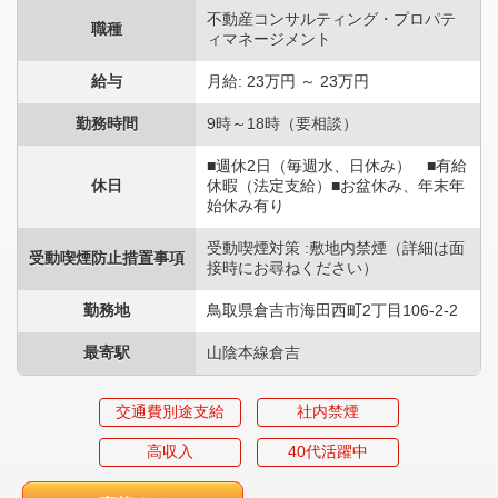
不動産コンサルティング・プロパテ
職種
ィマネージメント
給与
月給: 23万円 ～ 23万円
勤務時間
9時～18時（要相談）
■週休2日（毎週水、日休み） ■有給
休日
休暇（法定支給）■お盆休み、年末年
始休み有り
受動喫煙対策 :敷地内禁煙（詳細は面
受動喫煙防止措置事項
接時にお尋ねください）
勤務地
鳥取県倉吉市海田西町2丁目106-2-2
最寄駅
山陰本線倉吉
交通費別途支給
社内禁煙
高収入
40代活躍中