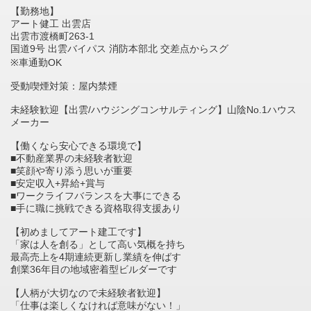
【勤務地】
アート健工 出雲店
出雲市渡橋町263-1
国道9号 出雲バイパス 消防本部北 交差点からスグ
※車通勤OK
受動喫煙対策：屋内禁煙
未経験歓迎【出雲/ハウジングコンサルティング】山陰No.1ハウス
メーカー
【働くなら安心できる環境で】
■不動産業界の未経験者歓迎
■笑顔や寄り添う思いが重要
■安定収入+昇給+賞与
■ワークライフバランスを大事にできる
■手に職に挑戦できる資格取得支援あり
【初めましてアート建工です】
「家は人を創る」として高い気概を持ち
最高売上を4期連続更新し業績を伸ばす
創業36年目の地域密着型ビルダーです
【人柄が大切なので未経験者歓迎】
「仕事は楽しくなければ意味がない！」