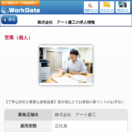
TOPページ
マイページ
PCサイト
戻る
株式会社 アート建工の求人情報
営業（個人）
【丁寧な対応が重要な接客提案】展示場などでお客様の家づくりのお手伝い
募集店舗名
株式会社 アート建工
雇用形態
正社員