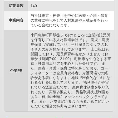
従業員数
140
当社は東京・神奈川を中心に医療・介護・保育
事業内容
の業種に特化をして人材派遣や人材紹介を行っ
ている会社になります。
小田急線町田駅徒歩3分のところに企業内託児所
を保有している人材派遣会社です。 病児・病後
児保育も実施しており、当社派遣スタッフのお
子さんのみお預かりしております。 土日祝日も
開園しており、延長保育料もかかりません（お
預かり時間7:00～21:00） 町田市を中心とする東
京・神奈川エリアを中心とした会社です。 ま
た、医療・介護・保育に特化をしており、コー
企業PR
ディネーターは全員有資格者、介護現場での経
験がある者になります。地域で圧倒的な1番にな
れる会社を目指しております。 福利厚生が充実
している派遣会社です。 産休育休制度を取り入
れており、実績多数あり。 資格取得支援制度も
あり、費用の全額キャッシュバックも行ってま
す。 また、お友達紹介制度もあるためご紹介い
ただいた場合の特典もございます。