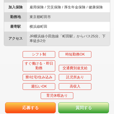
加入保険
雇用保険 / 労災保険 / 厚生年金保険 / 健康保険
勤務地
東京都町田市
最寄駅
横浜線町田
JR横浜線小田急線「町田駅」からバス25分、下
アクセス
車徒歩2分
シフト制
時短勤務OK
すぐ働ける・即日
勤務
交通費別途支給
寮/社宅/住み込み
託児所あり
週払いOK
高収入
育児休暇あり
応募する
質問する