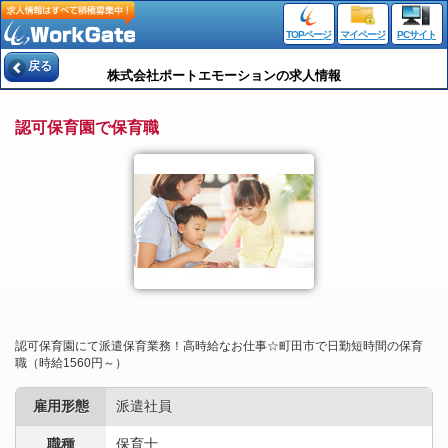
TOPページ
マイページ
PCサイト
戻る
株式会社ポートエモーションの求人情報
認可保育園で保育職
認可保育園にて派遣保育業務！高時給なお仕事☆町田市で日勤短時間の保育
職（時給1560円～）
雇用形態
派遣社員
職種
保育士