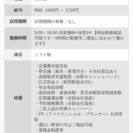
給与
時給: 1560円 ～ 1730円
試用期間
試用期間の有無：なし
9:00～18:00 内実働8H 休憩1H 【時短勤務相談
勤務時間
可能です！6時間の勤務等ご都合に合わせて働け
ます】
休日
シフト制
・交通費全額支給
・寮完備（家具・家電付き）※当社規定あり
・資格取得支援制度（全額キャッシュバック）
・託児所あり（町田駅徒歩3分）
・年次有給休暇
・産前休暇・産後休暇・育児休暇取得実績多数
待遇
・定期健康診断（全額会社負担）
・予防接種費用（全額会社負担）
・ご友人紹介特典キャンペーン
・FP（ファイナンシャル・プランナー）社内常
駐
・週払い希望の方はご相談可能
・退職金制度有