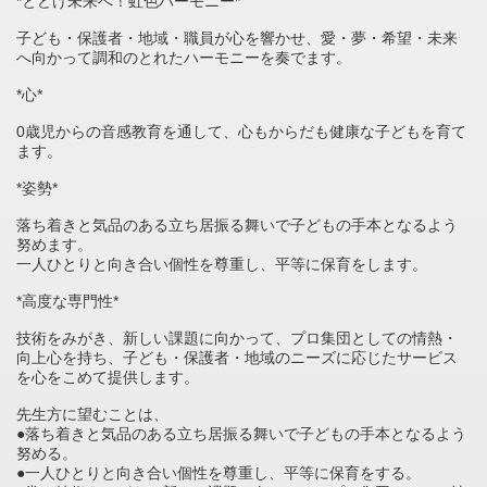
*とどけ未来へ！虹色ハーモニー*
子ども・保護者・地域・職員が心を響かせ、愛・夢・希望・未来
へ向かって調和のとれたハーモニーを奏でます。
*心*
0歳児からの音感教育を通して、心もからだも健康な子どもを育て
ます。
*姿勢*
落ち着きと気品のある立ち居振る舞いで子どもの手本となるよう
努めます。
一人ひとりと向き合い個性を尊重し、平等に保育をします。
*高度な専門性*
技術をみがき、新しい課題に向かって、プロ集団としての情熱・
向上心を持ち、子ども・保護者・地域のニーズに応じたサービス
を心をこめて提供します。
先生方に望むことは、
●落ち着きと気品のある立ち居振る舞いで子どもの手本となるよう
努める。
●一人ひとりと向き合い個性を尊重し、平等に保育をする。