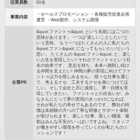
従業員数
50名
・セールスプロモーション ・各種販売促進企画
事業内容
運営 ・Web製作、システム開発
&quot;ファントゥ&quot; という名前には二つの
意味があります。 一つは”楽しいことしたい”と
いう意味。 もう一つはたくさんの人に私たちの
&quot;ファン&quot; になってもらいたい!という
思い。 たくさんの &quot;ファン&quot; と、楽し
い人生を実現したい! それがファントゥという社
名の由来です。 意志を持ち、未来へ挑戦し続け
る仲間を支えたい! 仲間の夢の実現に向けてファ
ントゥは力を惜しみません。 様々な仕事を通じ
企業PR
て、考えるクセ、工夫するクセを身につけてほ
しい。そして会社と共に成長し、夢・目標を実
現していきたい。 ファントゥとの出会いが、み
なさんにとって夢の実現のきっかけになれば、
それが私たちの幸せでもあるのです。 弊社の特
徴は未経験の方への丁寧な研修とサポート体制
が挙げられます。 新しい仕事、新しい職場、最
初はみんな不安がいっぱいですよね。 スタッフ
が働きやすい環境を作っていくのが私たちのミ
ッションです！