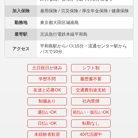
加入保険
雇用保険 / 労災保険 / 厚生年金保険 / 健康保険
勤務地
東京都大田区城南島
最寄駅
京浜急行電鉄本線平和島
平和島駅からバス15分・流通センター駅から
アクセス
バスで10分
土日祝日が休み
シフト制
学歴不問
履歴書不要
友達と応募OK
交通費別途支給
制服あり
社内禁煙
週払いOK
前払い・仮払いOK
日払いOK
転勤なし
未経験者歓迎
40代活躍中