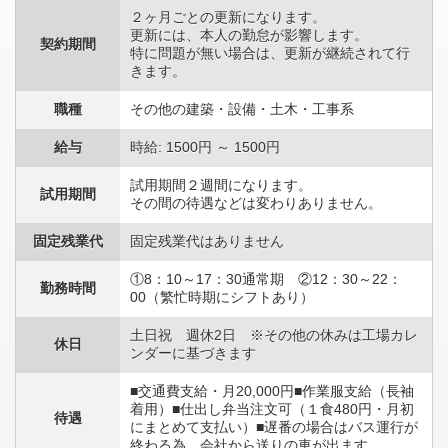
２ヶ月ごとの更新になります。
更新には、本人の勤怠が影響します。
契約期間
特に問題が無い場合は、更新が継続されて行
きます。
職種
その他の建築・設備・土木・工事系
給与
時給: 1500円 ～ 1500円
試用期間２週間になります。
試用期間
その間の待遇などは変わりありません。
固定残業代
固定残業代はありません
①8：10～17：30通常期 ②12：30～22：
勤務時間
00（繁忙時期にシフトあり）
土日祝 週休2日 ※その他の休みは工場カレ
休日
ンダーに基づきます
■交通費支給・月20,000円■作業服支給（長袖
着用）■仕出し弁当注文可（１食480円・月初
待遇
にまとめて支払い）■遅番の場合はバス運行が
終わる為、会社から送りの車が出ます