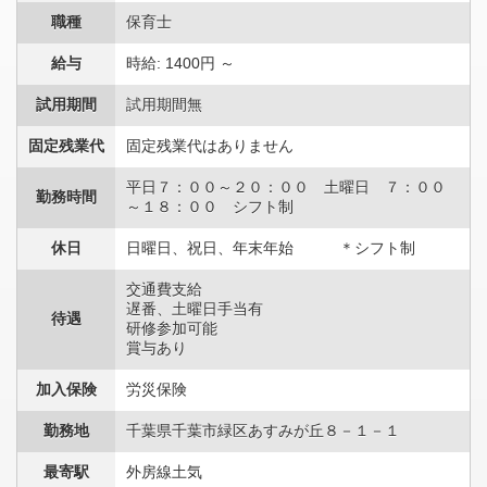
職種
保育士
給与
時給: 1400円 ～
試用期間
試用期間無
固定残業代
固定残業代はありません
平日７：００～２０：００ 土曜日 ７：００
勤務時間
～１８：００ シフト制
休日
日曜日、祝日、年末年始 ＊シフト制
交通費支給
遅番、土曜日手当有
待遇
研修参加可能
賞与あり
加入保険
労災保険
勤務地
千葉県千葉市緑区あすみが丘８－１－１
最寄駅
外房線土気