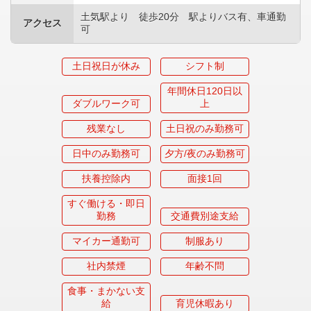
土気駅より 徒歩20分 駅よりバス有、車通勤
アクセス
可
土日祝日が休み
シフト制
年間休日120日以
ダブルワーク可
上
残業なし
土日祝のみ勤務可
日中のみ勤務可
夕方/夜のみ勤務可
扶養控除内
面接1回
すぐ働ける・即日
勤務
交通費別途支給
マイカー通勤可
制服あり
社内禁煙
年齢不問
食事・まかない支
給
育児休暇あり