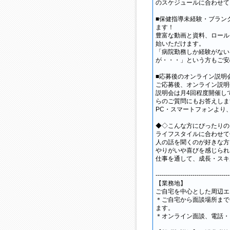
のスケジュールに合わせて
■保健指導未経験・ブラン
ます！
豊富な動画と資料、ロール
始いただけます。
「病院勤務しか経験がない
が・・・」という方もご安
■応募後のオンライン説明
ご応募後、オンライン説明
説明会は月4回程度開催し
らのご質問にもお答えしま
PC・スマートフォンより
◆◇こんな方にぴったりの
ライフスタイルに合わせて
人の話を聞くのが好きな方
やりがいや喜びを感じられ
仕事を通して、成長・スキ
------------------------------------
【業務地】
ご自宅を中心とした周辺エ
＊ご自宅から面談場所まで
ます。
＊オンライン面談、電話・