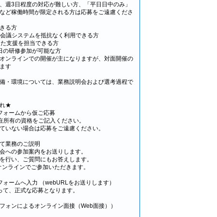
3日程度の対応が難しい方、「平日日中のみ」
など稼働時間が限定される方は応募をご遠慮くださ
できる方
イン会議システムを抵抗なく利用できる方
した支援を担当できる方
日の研修参加が可能な方
ラインでの開催が主になりますが、対面開催の
ます
備・環境については、業務説明会および選考過程で
れ★
フォームから仮ご応募
所有の資格をご記入ください。
ない場合は応募をご遠慮ください。
て業務のご説明
会への参加案内をお送りします。
を行い、ご質問にもお答えします。
オンラインでご参加いただきます。
ォームへ入力 （webURLをお送りします）
て、正式な応募となります。
トフォンによるオンライン面接（Web面接））