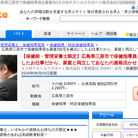
島県三原市で保健指導員を募集!!のＳＯＭＰＯヘルスサポート株式会社の詳細画面
へ！
あなたの求職活動を支援する求人サイト 毎日更新される求人・求人情
バイト
派遣
マイページ
ヘルプ・用語集
最近
・管理栄養士・保健指導員系
>
保健指導・特定保健指導員
>
】広島県三原市で保健指導員を募集!!自宅を拠点にしたお仕事だから、家庭と両立し
【保健師・管理栄養士限定】広島県三原市で保健指導員を
したお仕事だから、家庭と両立してあなたの資格活かせ
ＳＯＭＰＯヘルスサポート株式会社
/
業務委託-SOHO・在宅
/ 保健指
2026年08月04日更新
その他 4286円 ～ 出来高制 個別訪問1件
給与
4,286円～
応募
広島県三原市
勤務地
保健指導・特定保健指導員
職種
アピール
交通費別途支給
40代
養士」いずれかの資格をお持ちの方限定★★★
資格があれば未経験者歓迎！
年齢不問
リモート