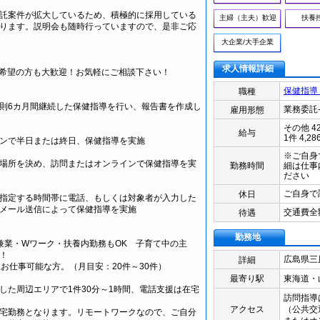
託案件が拡大しているため、積極的に採用している
主婦（主夫）歓迎
扶養
ります。説明会も随時行っていますので、是非ご応
大企業/大手企業
求人情報詳細
希望の方も大歓迎！お気軽にご相談下さい！
保健指導
職種
則6カ月間継続した保健指導を行い、報告書を作成し
業務委託
雇用形態
その他 4
給与
1件 4,2
ンで半日または終日、保健指導を実施
※ご自身
場所を決め、訪問またはオンラインで保健指導を実
勤務時間
細は仕事
ださい
ご自身で
休日
指定する時間帯に電話、もしくは対象者が入力した
メール送信によって保健指導を実施
交通費全
待遇
勤務地
兼業・Wワーク・扶養内勤務もOK 子育て中の主
！
広島県
三
詳細
上お仕事可能な方。（月目安：20件～30件）
最寄り駅
東海道・
した周辺エリアで1件30分～1時間、電話支援は在宅
訪問指導
アクセス
（公共交
宅勤務となります。リモートワークなので、ご自分