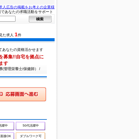
求人広告の掲載をお考えの企業様
報であなたの求職活動をサポート
1
見た求人
件
てあなたの資格活かせます
募集!!自宅を拠点に
ます
導(管理栄養士/保健師） /
画面へ進む
活躍中
50代活躍中
面接OK
ダブルワーク可