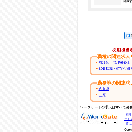
健康
企業
採用担当
職種の関連求人
看護師・管理栄養士
保健指導・特定保健
勤務地の関連求
広島県
三原
ワークゲートの求人はすべて募
求人・求人情報ならワー
採用
クゲートへ！
ート
管理
Copy