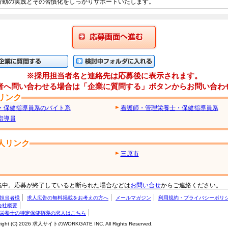
行動の実践とその習慣化をしっかりサポートいたします。
応募画面に進む
に質問する
検討中フォルダに入れる
※採用担当者名と連絡先は応募後に表示されます。
者へ問い合わせる場合は「企業に質問する」ボタンからお問い合わ
リンク
・保健指導員系のバイト系
看護師・管理栄養士・保健指導員系
指導員
人リンク
三原市
集中。応募が終了していると断られた場合などは
お問い合せ
からご連絡ください。
担当者様
求人広告の無料掲載をお考えの方へ
メールマガジン
利用規約・プライバシーポリ
会社概要
栄養士の特定保健指導の求人はこちら
right (C) 2026 求人サイトのWORKGATE INC. All Rights Reserved.