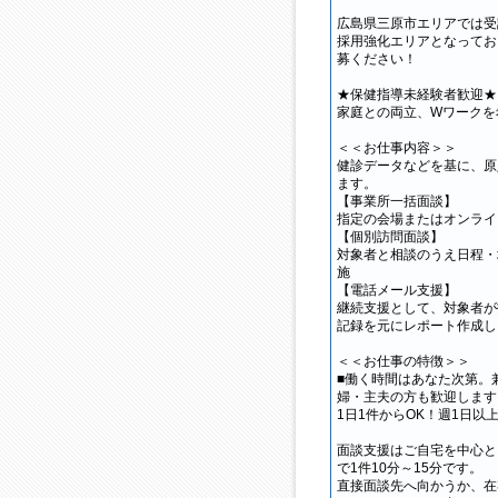
広島県三原市エリアでは受
採用強化エリアとなってお
募ください！
★保健指導未経験者歓迎★
家庭との両立、Wワークを
＜＜お仕事内容＞＞
健診データなどを基に、原
ます。
【事業所一括面談】
指定の会場またはオンライ
【個別訪問面談】
対象者と相談のうえ日程・
施
【電話メール支援】
継続支援として、対象者が
記録を元にレポート作成し
＜＜お仕事の特徴＞＞
■働く時間はあなた次第。
婦・主夫の方も歓迎します
1日1件からOK！週1日以
面談支援はご自宅を中心と
で1件10分～15分です。
直接面談先へ向かうか、在