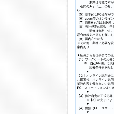
兼業は可能ですが、週
「夜間のみ」「土日のみ」
い
（5）基本的なPC操作が
（6）zoom等のオンラ
（7）原則6ヶ月以上継続
（8）当社規定の回数、平
研修は無料です。オン
場合は極力出席をお願いし
（9）国内在住の方
※その他、業務に必要な設
案内あり。
★応募からお仕事までの流
【1】ワークゲートの応募
※「自己PR欄」に現在
応募条件を満たしてい
▼
【２】オンライン説明会に
ご応募後、オンライン説明
業務内容や働き方のご説明
PC・スマートフォンより
▼
【3】弊社所定の正式応募フ
※【3】の完了によっ
▼
【4】面接（PC・スマー
▼