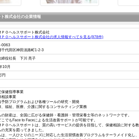
ート株式会社の企業情報
ＭＰＯヘルスサポート株式会社
ＭＰＯヘルスサポート株式会社の求人情報すべてを見る(978件)
-0063
都
千代田区神田淡路町
1-2-3
取締役社長 下川 亮子
8年10月
万円
名
定保健指導事業
康相談事業
病予防プログラムおよび各種ツールの研究・開発
康、福祉、医療、介護に関するコンサルティング業務
ちの財産は、全国に広がる保健師・看護師・管理栄養士等のネットワークです。
こでもFace to Faceによる生活改善サポートが可能です。
ＭＰＯヘルスサポートは、質の高いサービスの提供を目指して、保健相談に対する教
ムの充実を図ってきました。
ちは、一人ひとりのニーズに対応した生活習慣改善プログラムをテーラメイド化し、