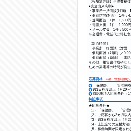
【報酬額詳細】※消費税抜
●完全出来高制●
・事業所一括面談(対面) 1日
・個別訪問(対面) 1件：4,2
・遠隔面談 1件：1,500円
・電話支援 1件：1,000円
・メール支援 1件：500
※交通費・電話代は弊社負
【対応時間】
事業所一括面談（対面・遠隔
個別面談（対面）／9:00～
個別面談（遠隔）・電話支援
その他、報告書作成やIC
ための架電等の時間が発生
------------------------------------
応募資格
年齢・性別制限な
「保健師」・「管理栄
週3日程度以上（月20
特記事項の応募条件（1
特記事項
★応募条件★
（1）「保健師」・「管理
（2）ご応募から2カ月以
（3）週3日程度以上（月2
（4）上記全ての支援方法
（5）稼働時間が限定され