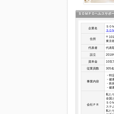
ＳＯＭＰＯヘルスサポ
ＳＯ
企業名
ＳＯ
〒101
住所
東京
代表者
代表
設立
201
資本金
10百
従業員数
305
・特
・健
事業内容
・疾
・健
私た
全国ど
ＳＯ
会社ＰＲ
ステ
私た