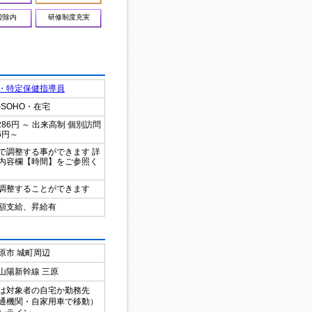
控除内
研修制度充実
・特定保健指導員
-SOHO・在宅
286円 ～ 出来高制 個別訪問
86円～
で調整する事ができます 詳
内容欄【時間】をご参照く
調整することができます
額支給、昇給有
原市
城町周辺
山陽新幹線 三原
は対象者の自宅か勤務先
通機関・自家用車で移動）