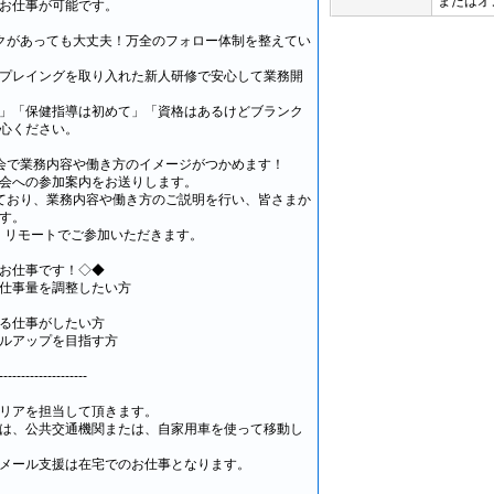
またはオ
お仕事が可能です。
クがあっても大丈夫！万全のフォロー体制を整えてい
プレイングを取り入れた新人研修で安心して業務開
」「保健指導は初めて」「資格はあるけどブランク
心ください。
会で業務内容や働き方のイメージがつかめます！
会への参加案内をお送りします。
ており、業務内容や働き方のご説明を行い、皆さまか
す。
、リモートでご参加いただきます。
お仕事です！◇◆
仕事量を調整したい方
る仕事がしたい方
ルアップを目指す方
--------------------
リアを担当して頂きます。
は、公共交通機関または、自家用車を使って移動し
メール支援は在宅でのお仕事となります。