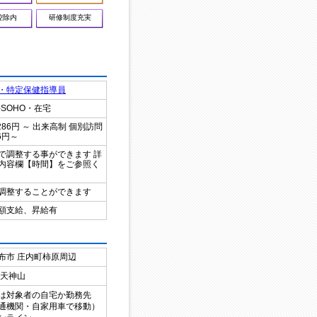
控除内
研修制度充実
・特定保健指導員
-SOHO・在宅
286円 ～ 出来高制 個別訪問
86円～
で調整する事ができます 詳
内容欄【時間】をご参照く
調整することができます
額支給、昇給有
布市
庄内町柿原周辺
 天神山
は対象者の自宅か勤務先
通機関・自家用車で移動）