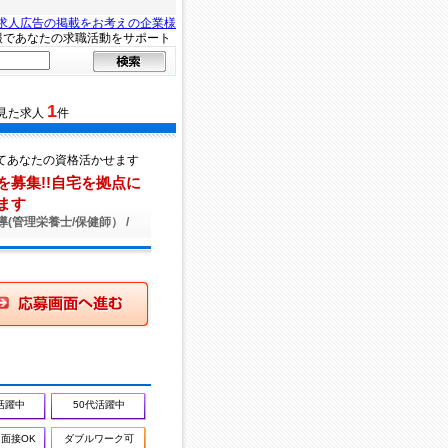
求人広告の掲載をお考えの企業様
報であなたの求職活動をサポート
1
見た求人
件
てあなたの資格活かせます
募集!!自宅を拠点に
ます
導(管理栄養士/保健師） /
画面へ進む
活躍中
50代活躍中
面接OK
ダブルワーク可