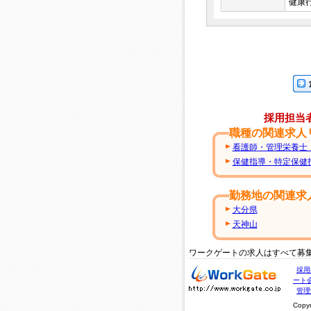
健康
企業
採用担当
職種の関連求人
看護師・管理栄養士
保健指導・特定保健
勤務地の関連求
大分県
天神山
ワークゲートの求人はすべて募
求人・求人情報ならワー
採用
クゲートへ！
ート
管理
Copy