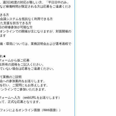
3日程度の対応が難しい方、「平日日中のみ」
など稼働時間が限定される方は応募をご遠慮くださ
できる方
イン会議システムを抵抗なく利用できる方
した支援を担当できる方
日の研修参加が可能な方
ラインでの開催が主になりますが、対面開催の
ます
備・環境については、業務説明会および選考過程で
れ★
フォームから仮ご応募
所有の資格をご記入ください。
ない場合は応募をご遠慮ください。
て業務のご説明
会への参加案内をお送りします。
を行い、ご質問にもお答えします。
オンラインでご参加いただきます。
ォームへ入力 （webURLをお送りします）
て、正式な応募となります。
トフォンによるオンライン面接（Web面接））