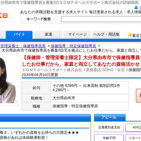
分県由布市で保健指導員を募集!!のＳＯＭＰＯヘルスサポート株式会社の詳細画面
へ！
あなたの求職活動を支援する求人サイト 毎日更新される求人・求人情
バイト
派遣
マイページ
ヘルプ・用語集
最近
・管理栄養士・保健指導員系
>
保健指導・特定保健指導員
>
】大分県由布市で保健指導員を募集!!自宅を拠点にしたお仕事だから、家庭と両立し
【保健師・管理栄養士限定】大分県由布市で保健指導員を
したお仕事だから、家庭と両立してあなたの資格活かせ
ＳＯＭＰＯヘルスサポート株式会社
/
業務委託-SOHO・在宅
/ 保健指
2026年08月04日更新
その他 4286円 ～ 出来高制 個別訪問1件
給与
4,286円～
応募
大分県由布市
勤務地
保健指導・特定保健指導員
職種
アピール
交通費別途支給
40代
養士」いずれかの資格をお持ちの方限定★★★
資格があれば未経験者歓迎！
年齢不問
リモート