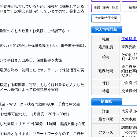
託案件が拡大しているため、積極的に採用している
主婦（主夫）歓迎
扶養
ります。説明会も随時行っていますので、是非ご応
大企業/大手企業
求人情報詳細
希望の方も大歓迎！お気軽にご相談下さい！
保健指導
職種
則6カ月間継続した保健指導を行い、報告書を作成し
業務委託
雇用形態
その他 4
給与
1件 4,2
ンで半日または終日、保健指導を実施
※ご自身
場所を決め、訪問またはオンラインで保健指導を実
勤務時間
細は仕事
ださい
ご自身で
休日
指定する時間帯に電話、もしくは対象者が入力した
メール送信によって保健指導を実施
交通費全
待遇
勤務地
兼業・Wワーク・扶養内勤務もOK 子育て中の主
！
大分県
由
詳細
上お仕事可能な方。（月目安：20件～30件）
最寄り駅
久大本線
した周辺エリアで1件30分～1時間、電話支援は在宅
訪問指導
アクセス
（公共交
宅勤務となります。リモートワークなので、ご自分