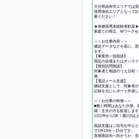
大分県由布市エリアでは受
採用強化エリアとなってお
募ください！
★保健指導未経験者歓迎★
家庭との両立、Wワークを
＜＜お仕事内容＞＞
健診データなどを基に、原
ます。
【事業所一括面談】
指定の会場またはオンライ
【個別訪問面談】
対象者と相談のうえ日程・
施
【電話メール支援】
継続支援として、対象者が
記録を元にレポート作成し
＜＜お仕事の特徴＞＞
■働く時間はあなた次第。
婦・主夫の方も歓迎します
1日1件からOK！週1日以
面談支援はご自宅を中心と
で1件10分～15分です。
直接面談先へ向かうか、在