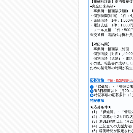
【報酬額詳細】※消費税抜
●完全出来高制●
・事業所一括面談(対面) 1日
・個別訪問(対面) 1件：4,2
・遠隔面談 1件：1,500円
・電話支援 1件：1,000円
・メール支援 1件：500
※交通費・電話代は弊社負
【対応時間】
事業所一括面談（対面・遠隔
個別面談（対面）／9:00～
個別面談（遠隔）・電話支援
その他、報告書作成やIC
ための架電等の時間が発生
------------------------------------
応募資格
年齢・性別制限な
「保健師」・「管理栄
週3日程度以上（月20
特記事項の応募条件（1
特記事項
★応募条件★
（1）「保健師」・「管理
（2）ご応募から2カ月以
（3）週3日程度以上（月2
（4）上記全ての支援方法
（5）稼働時間が限定され