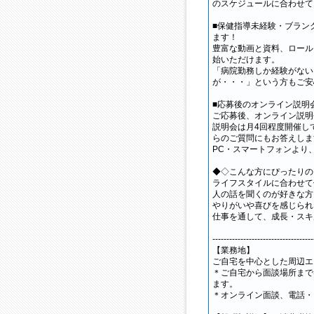
のスケジュールに合わせて
■保健指導未経験・ブラン
ます！
豊富な動画と資料、ロール
始いただけます。
「病院勤務しか経験がない
が・・・」という方もご安
■応募後のオンライン説明
ご応募後、オンライン説明
説明会は月4回程度開催し
らのご質問にもお答えしま
PC・スマートフォンより
◆◇こんな方にぴったりの
ライフスタイルに合わせて
人の話を聞くのが好きな方
やりがいや喜びを感じられ
仕事を通して、成長・スキ
------------------------------------
【業務地】
ご自宅を中心とした周辺エ
＊ご自宅から面談場所まで
ます。
＊オンライン面談、電話・