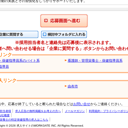
行動の実践とその習慣化をしっかりサポートいたします。
応募画面に進む
に質問する
検討中フォルダに入れる
※採用担当者名と連絡先は応募後に表示されます。
者へ問い合わせる場合は「企業に質問する」ボタンからお問い合わ
リンク
・保健指導員系のバイト系
看護師・管理栄養士・保健指導員系
指導員
人リンク
由布市
集中。応募が終了していると断られた場合などは
お問い合せ
からご連絡ください。
担当者様
求人広告の無料掲載をお考えの方へ
メールマガジン
利用規約・プライバシーポリ
会社概要
栄養士の特定保健指導の求人はこちら
right © 2026 求人サイトのWORKGATE INC. All Rights Reserved.