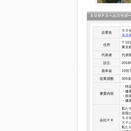
ＳＯＭＰＯヘルスサポ
ＳＯ
企業名
ＳＯ
〒101
住所
東京
代表者
代表
設立
201
資本金
10百
従業員数
305
・特
・健
事業内容
・疾
・健
私た
全国ど
ＳＯ
会社ＰＲ
ステ
私た