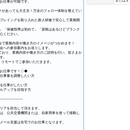
またはオ
お仕事が可能です。
クがあっても大丈夫！万全のフォロー体制を整えてい
プレイングを取り入れた新人研修で安心して業務開
」「保健指導は初めて」「資格はあるけどブランク
心ください。
会で業務内容や働き方のイメージがつかめます！
会への参加案内をお送りします。
ており、業務内容や働き方のご説明を行い、皆さまか
す。
、リモートでご参加いただきます。
お仕事です！◇◆
仕事量を調整したい方
る仕事がしたい方
ルアップを目指す方
--------------------
リアを担当して頂きます。
は、公共交通機関または、自家用車を使って移動し
メール支援は在宅でのお仕事となります。