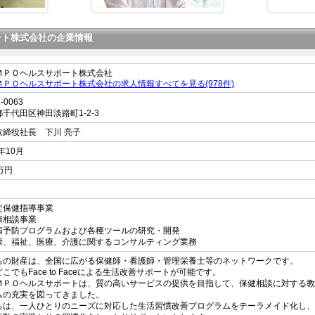
ート株式会社の企業情報
ＭＰＯヘルスサポート株式会社
ＭＰＯヘルスサポート株式会社の求人情報すべてを見る(978件)
-0063
都
千代田区神田淡路町
1-2-3
取締役社長 下川 亮子
8年10月
万円
名
定保健指導事業
康相談事業
病予防プログラムおよび各種ツールの研究・開発
康、福祉、医療、介護に関するコンサルティング業務
ちの財産は、全国に広がる保健師・看護師・管理栄養士等のネットワークです。
こでもFace to Faceによる生活改善サポートが可能です。
ＭＰＯヘルスサポートは、質の高いサービスの提供を目指して、保健相談に対する教
ムの充実を図ってきました。
ちは、一人ひとりのニーズに対応した生活習慣改善プログラムをテーラメイド化し、