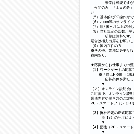
兼業は可能ですが、週
「夜間のみ」「土日のみ」
い
（5）基本的なPC操作が
（6）zoom等のオンラ
（7）原則6ヶ月以上継続
（8）当社規定の回数、平
研修は無料です。オン
場合は極力出席をお願いし
（9）国内在住の方
※その他、業務に必要な設
案内あり。
★応募からお仕事までの流
【1】ワークゲートの応募
※「自己PR欄」に現在
応募条件を満たしてい
▼
【２】オンライン説明会に
ご応募後、オンライン説明
業務内容や働き方のご説明
PC・スマートフォンより
▼
【3】弊社所定の正式応募フ
※【3】の完了によっ
▼
【4】面接（PC・スマー
▼