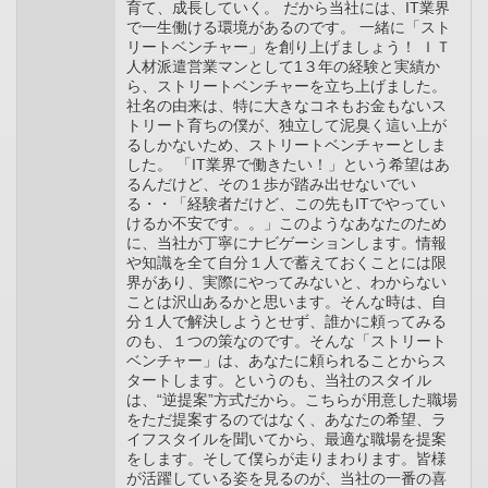
育て、成長していく。 だから当社には、IT業界
で一生働ける環境があるのです。 一緒に「スト
リートベンチャー」を創り上げましょう！ ＩＴ
人材派遣営業マンとして1３年の経験と実績か
ら、ストリートベンチャーを立ち上げました。
社名の由来は、特に大きなコネもお金もないス
トリート育ちの僕が、独立して泥臭く這い上が
るしかないため、ストリートベンチャーとしま
した。 「IT業界で働きたい！」という希望はあ
るんだけど、その１歩が踏み出せないでい
る・・「経験者だけど、この先もITでやってい
けるか不安です。。」このようなあなたのため
に、当社が丁寧にナビゲーションします。情報
や知識を全て自分１人で蓄えておくことには限
界があり、実際にやってみないと、わからない
ことは沢山あるかと思います。そんな時は、自
分１人で解決しようとせず、誰かに頼ってみる
のも、１つの策なのです。そんな「ストリート
ベンチャー」は、あなたに頼られることからス
タートします。というのも、当社のスタイル
は、“逆提案”方式だから。こちらが用意した職場
をただ提案するのではなく、あなたの希望、ラ
イフスタイルを聞いてから、最適な職場を提案
をします。そして僕らが走りまわります。皆様
が活躍している姿を見るのが、当社の一番の喜