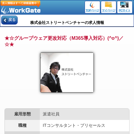
TOPページ
マイページ
PCサイト
戻る
株式会社ストリートベンチャーの求人情報
★☆グループウェア更改対応（M365導入対応）(^o^)／
☆★
雇用形態
派遣社員
職種
ITコンサルタント・プリセールス