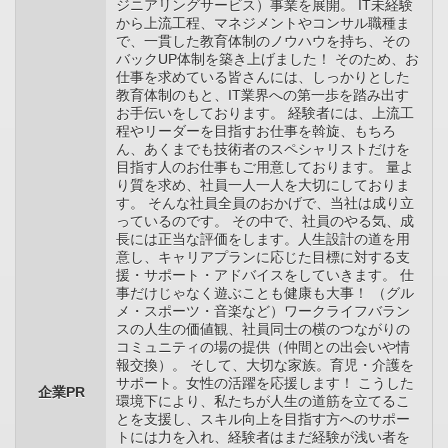
ジニアリングサービス）事業を展開。 IT未経験
から上流工程、マネジメントやコンサル職種ま
で、一貫した教育体制のノウハウを持ち、その
バックUP体制を築き上げました！ そのため、お
仕事を求めている皆さんには、しっかりとした
教育体制のもと、IT業界への第一歩を踏み出す
お手伝いをしております。 経験者には、上流工
程やリーダーを目指すお仕事を斡旋、もちろ
ん、あくまでも技術者のスペシャリストだけを
目指す人のお仕事もご用意しております。 量よ
り質を求め、社員一人一人を大切にしておりま
す。 そんな社員全員のおかげで、当社は成り立
っているのです。 その中で、社員のやる気、成
長には正当な評価をします。人生設計の道を用
意し、キャリアプランに応じた目標に対する支
援・サポート・アドバイスをしていきます。 仕
事だけじゃなく遊ぶことも健康も大事！ （グル
メ・スポーツ・音楽など）ワークライフバラン
スの人生の価値観、社員同士の横のつながりの
コミュニティの場の提供（仲間との出会いや情
報交換）。 そして、大切な家族。育児・介護を
サポート。女性の活躍を応援します！ こうした
企業PR
環境下により、私たちが人生の道筋を立てるこ
とを支援し、スキル向上を目指す方へのサポー
トには力を入れ、経験者はまだ経験が浅い者を