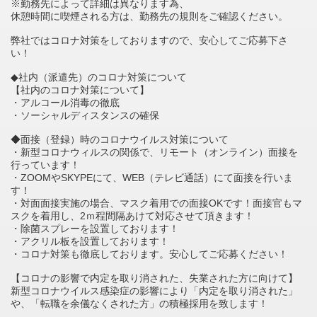
※勤務先によって詳細は異なります為、
休憩時間に喫煙される方は、勤務先の規則をご確認ください。
弊社ではコロナ対策をしておりますので、安心してご応募下さ
い！
◆社内（派遣先）のコロナ対策について
【社内のコロナ対策について】
・アルコール消毒の徹底
・ソーシャルディスタンスの確保
◆面接（登録）時のコロナウイルス対策について
・新型コロナウィルスの関係で、リモート（オンライン）面接を
行っています！
・ZOOMやSKYPEにて、WEB（テレビ通話）にて面接を行いま
す！
・対面面接実施の場合、マスク着用での面接OKです！面接官もマ
スクを着用し、2ｍ程間隔あけて対応させて頂きます！
・除菌スプレーを設置しております！
・アクリル板を設置しております！
・コロナ対策も徹底しております。安心してご応募ください！
【コロナの影響で内定を取り消された、失業された方に向けて】
新型コロナウイルス感染症の影響により「内定を取り消された」
や、「転職を余儀なくされた方」の積極採用を致します！