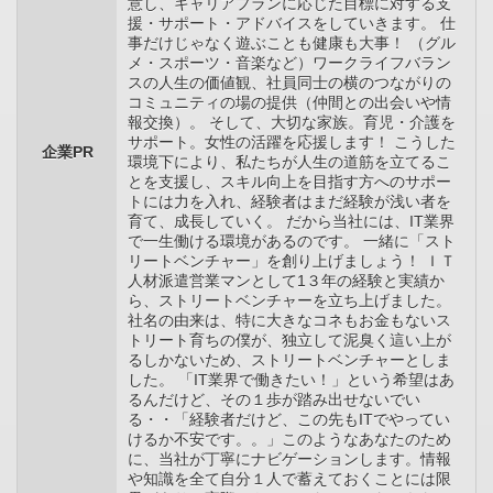
意し、キャリアプランに応じた目標に対する支
援・サポート・アドバイスをしていきます。 仕
事だけじゃなく遊ぶことも健康も大事！ （グル
メ・スポーツ・音楽など）ワークライフバラン
スの人生の価値観、社員同士の横のつながりの
コミュニティの場の提供（仲間との出会いや情
報交換）。 そして、大切な家族。育児・介護を
サポート。女性の活躍を応援します！ こうした
企業PR
環境下により、私たちが人生の道筋を立てるこ
とを支援し、スキル向上を目指す方へのサポー
トには力を入れ、経験者はまだ経験が浅い者を
育て、成長していく。 だから当社には、IT業界
で一生働ける環境があるのです。 一緒に「スト
リートベンチャー」を創り上げましょう！ ＩＴ
人材派遣営業マンとして1３年の経験と実績か
ら、ストリートベンチャーを立ち上げました。
社名の由来は、特に大きなコネもお金もないス
トリート育ちの僕が、独立して泥臭く這い上が
るしかないため、ストリートベンチャーとしま
した。 「IT業界で働きたい！」という希望はあ
るんだけど、その１歩が踏み出せないでい
る・・「経験者だけど、この先もITでやってい
けるか不安です。。」このようなあなたのため
に、当社が丁寧にナビゲーションします。情報
や知識を全て自分１人で蓄えておくことには限