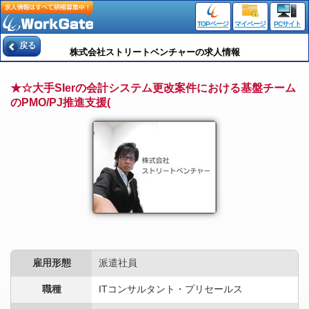
TOPページ
マイページ
PCサイト
戻る
株式会社ストリートベンチャーの求人情報
★☆大手SIerの会計システム更改案件における基盤チーム
のPMO/PJ推進支援(
雇用形態
派遣社員
職種
ITコンサルタント・プリセールス