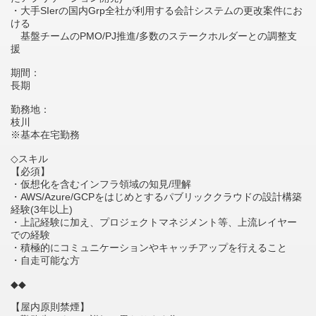
・大手SIerの国内Grp全社が利用する会計システムの更改案件にお
ける
基盤チームのPMO/PJ推進/多数のステークホルダーとの調整支
援
期間：
長期
勤務地：
枝川
※基本在宅勤務
◇スキル
【必須】
・仮想化を含むインフラ領域の知見/理解
・AWS/Azure/GCPをはじめとするパブリッククラウドの設計構築
経験(3年以上)
・上記経験に加え、プロジェクトマネジメント等、上流レイヤー
での経験
・積極的にコミュニケーションやキャッチアップを行えること
・自走可能な方
◆◆
【屋内原則禁煙】