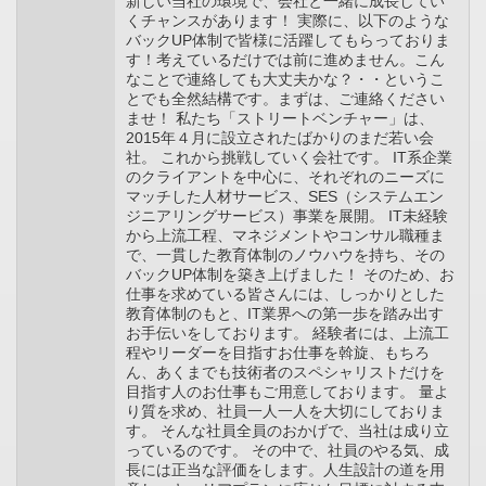
新しい当社の環境で、会社と一緒に成長してい
くチャンスがあります！ 実際に、以下のような
バックUP体制で皆様に活躍してもらっておりま
す！考えているだけでは前に進めません。こん
なことで連絡しても大丈夫かな？・・というこ
とでも全然結構です。まずは、ご連絡ください
ませ！ 私たち「ストリートベンチャー」は、
2015年４月に設立されたばかりのまだ若い会
社。 これから挑戦していく会社です。 IT系企業
のクライアントを中心に、それぞれのニーズに
マッチした人材サービス、SES（システムエン
ジニアリングサービス）事業を展開。 IT未経験
から上流工程、マネジメントやコンサル職種ま
で、一貫した教育体制のノウハウを持ち、その
バックUP体制を築き上げました！ そのため、お
仕事を求めている皆さんには、しっかりとした
教育体制のもと、IT業界への第一歩を踏み出す
お手伝いをしております。 経験者には、上流工
程やリーダーを目指すお仕事を斡旋、もちろ
ん、あくまでも技術者のスペシャリストだけを
目指す人のお仕事もご用意しております。 量よ
り質を求め、社員一人一人を大切にしておりま
す。 そんな社員全員のおかげで、当社は成り立
っているのです。 その中で、社員のやる気、成
長には正当な評価をします。人生設計の道を用