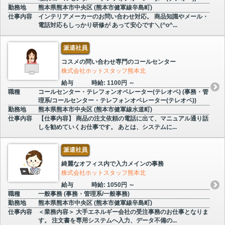
勤務地
熊本県熊本市中央区 (熊本市健軍線辛島町)
仕事内容
インテリアメーカーのお問い合わせ対応。 商品知識やメール・
電話対応もしっかり研修が あって安心です＼(^o^...
派遣社員
コスメの問い合わせ専門のコールセンター
株式会社ホットスタッフ熊本北
給与
時給: 1100円 ～
職種
コールセンター・テレフォンオペレーター(テレオペ) (事務・管
理系/コールセンター・テレフォンオペレーター(テレオペ))
勤務地
熊本県熊本市中央区 (熊本市健軍線水道町)
仕事内容
【仕事内容】 商品の注文依頼の電話に出て、マニュアル通り話
しを勧めていくお仕事です。 あとは、システムに...
派遣社員
綺麗なオフィス内で入力メインの事務
株式会社ホットスタッフ熊本北
給与
時給: 1050円 ～
職種
一般事務 (事務・管理系/一般事務)
勤務地
熊本県熊本市中央区 (熊本市健軍線辛島町)
仕事内容
＜業務内容＞ 大手エネルギー会社の受注事務のお仕事となりま
す。 注文書を専用システムへ入力、データ不備の...