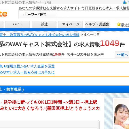
スト株式会社の求人情報4ページ目
あなたの求職活動を支援する求人サイト 毎日更新される求人・求人情
へ！
バイト
派遣
マイページ
ヘルプ・用語集
最近
育士・教育職系のWAYキャスト株式会社の求人情報
>
4ページ目
1049
系のWAYキャスト株式会社】
の求人情報
件
スト株式会社
の
求人情報
の検索結果
1049
件 76件～100件目を表示中
<<前へ
集★採用規模が多い求人企業を厳選
めやすい求人一覧★応募はお早めに
士・教育職系 )
・見学後に断ってもOK1日3時間～×週3日～押上駅
みたいに大きくなろう♪(墨田区押上/とうきょうスカ
仕事内容