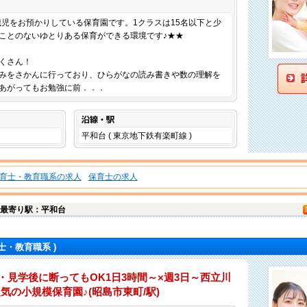
仕事内容
歳児をお預かりしている保育園です。1クラスは15名以下と少
ことのないゆとりある保育ができる環境です♪★★
くさん！
みをさかんに行っており、ひらがなの読み書きや数の理解を
あがってもお勉強に前．．．
沿線・駅
平和台 ( 東京地下鉄有楽町線 )
育士・教育職系の求人
保育士の求人
最寄り駅：平和台
士・教育職系 )
・見学後に断ってもOK1日3時間～×週3日～西立川
気の小規模保育園♪(昭島市東町/駅)