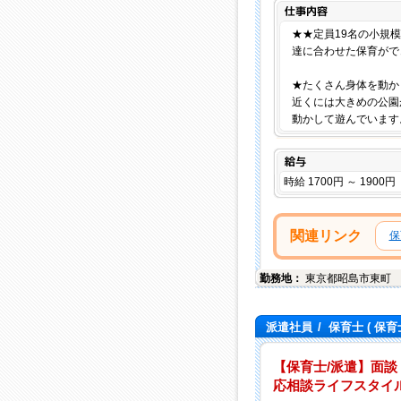
★★定員19名の小規
達に合わせた保育がで
★たくさん身体を動か
近くには大きめの公園
動かして遊んでいます
給与
時給 1700円 ～ 1900円
関連リンク
保
勤務地：
東京都
昭島市
東町
派遣社員
/
保育士
( 保育
【保育士/派遣】面談
応相談ライフスタイル