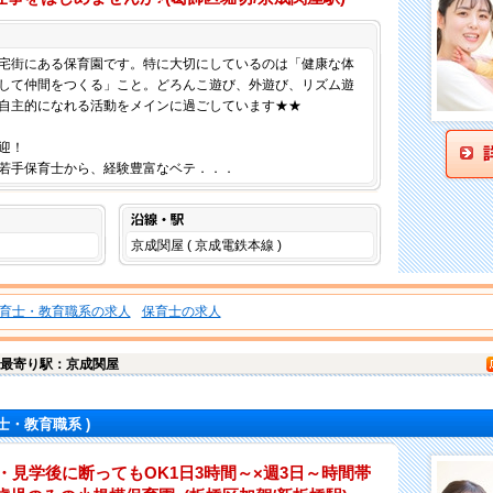
仕事内容
宅街にある保育園です。特に大切にしているのは「健康な体
して仲間をつくる」こと。どろんこ遊び、外遊び、リズム遊
自主的になれる活動をメインに過ごしています★★
迎！
若手保育士から、経験豊富なベテ．．．
沿線・駅
京成関屋 ( 京成電鉄本線 )
育士・教育職系の求人
保育士の求人
最寄り駅：京成関屋
士・教育職系 )
・見学後に断ってもOK1日3時間～×週3日～時間帯