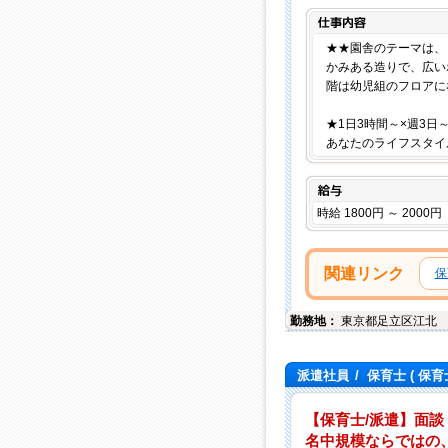
★★園舎のテーマは、
かみある造りで、広い
階は幼児組のフロアに
★1日3時間～×週3日
あなたのライフスタイ
給与
時給 1800円 ～ 2000円
関連リンク
保
勤務地：
東京都
足立区
江北
派遣社員
/
保育士
( 保育
【保育士/派遣】面談
名中規模ならではの、