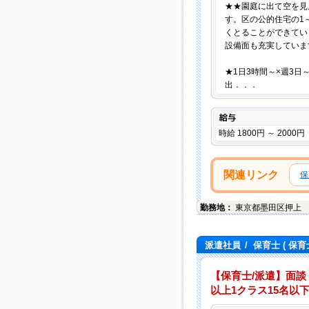
★★園庭に出て空を見
す。区の公的住宅の1
くとることができてい
設備面も充実していま
★1日3時間～×週3日
出．．．
給与
時給 1800円 ～ 2000円
関連リンク
保
勤務地：
東京都
墨田区
押上
派遣社員
/
保育士
( 保育
【保育士/派遣】面談
以上1クラス15名以