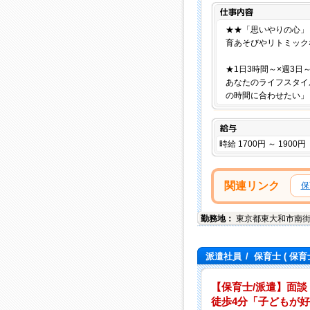
★★「思いやりの心」
育あそびやリトミック
★1日3時間～×週3日
あなたのライフスタイ
の時間に合わせたい」
給与
時給 1700円 ～ 1900円
関連リンク
保
勤務地：
東京都
東大和市
南
派遣社員
/
保育士
( 保育
【保育士/派遣】面談
徒歩4分「子どもが好