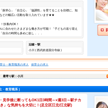
仕事内容
「探求心」「自立心」「協調性」を育てることを目標に、知
などの幅広い活動を取り入れています★★
～！扶養内OK！
ルに合わせたさまざまな働き方が可能！「子どもの送り迎え
「自分の時間も多めに欲し．．．
沿線・駅
小川 ( 西武鉄道国分寺線 )
育士・教育職系の求人
保育士の求人
街
最寄り駅：小川
士・教育職系 )
・見学後に断ってもOK1日3時間～×週3日～駅チカ
き」な気持ちを大切に！(足立区江北/江北駅)