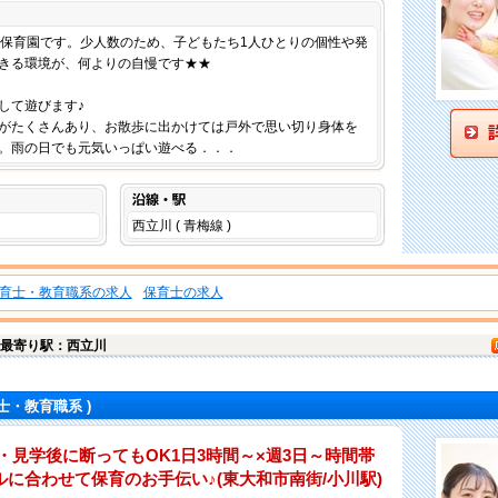
仕事内容
模保育園です。少人数のため、子どもたち1人ひとりの個性や発
きる環境が、何よりの自慢です★★
して遊びます♪
がたくさんあり、お散歩に出かけては戸外で思い切り身体を
。雨の日でも元気いっぱい遊べる．．．
沿線・駅
西立川 ( 青梅線 )
育士・教育職系の求人
保育士の求人
最寄り駅：西立川
士・教育職系 )
・見学後に断ってもOK1日3時間～×週3日～時間帯
に合わせて保育のお手伝い♪(東大和市南街/小川駅)