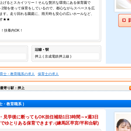
上げるとスカイツリー！そんな贅沢な環境にある保育園で
～2階を使って保育をしているので、都心ながらスペースを広
ます。走り回れる園庭に、雨天時も安心の広いホールなど、
す★★
～！扶養内OK！
沿線・駅
押上 ( 京成電鉄押上線 )
育士・教育職系の求人
保育士の求人
最寄り駅：押上
士・教育職系 )
・見学後に断ってもOK担任補助1日3時間～×週3日
下でゆとりある保育できます♪(練馬区早宮/平和台駅)