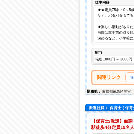
★★定員75名・0～5
なく、バタバタ慌てる
★楽しい活動がもりだ
当園は就学前の取り組
深めるなど、小学校に
給与
時給 1800円 ～ 2000円
関連リンク
保
勤務地：
東京都
練馬区
早宮
派遣社員
/
保育士
( 保育
【保育士/派遣】面談
駅徒歩4分定員19名人