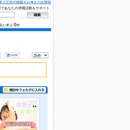
求人広告の掲載をお考えの企業様
報であなたの求職活動をサポート
0
見た求人
件
次へ>>
検討中フォルダに入れる