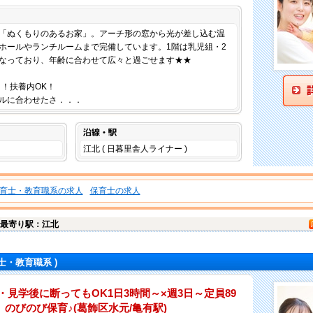
仕事内容
「ぬくもりのあるお家」。アーチ形の窓から光が差し込む温
ホールやランチルームまで完備しています。1階は乳児組・2
なっており、年齢に合わせて広々と過ごせます★★
～！扶養内OK！
ルに合わせたさ．．．
沿線・駅
江北 ( 日暮里舎人ライナー )
育士・教育職系の求人
保育士の求人
最寄り駅：江北
士・教育職系 )
・見学後に断ってもOK1日3時間～×週3日～定員89
のびのび保育♪(葛飾区水元/亀有駅)