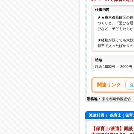
★★東京都葛飾区の住
づくりと」「遊びを通
びなど、子どもたちが
★経験が浅くても大歓
新卒で入ったばかりの
給与
時給 1800円 ～ 2000円
関連リンク
保
勤務地：
東京都
葛飾区
堀切
派遣社員
/
保育士
( 保育
【保育士/派遣】面談