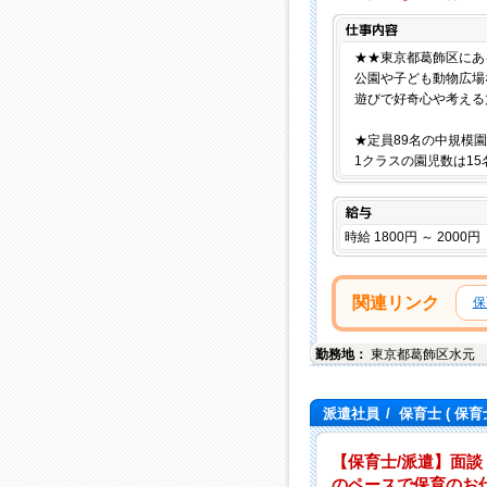
★★東京都葛飾区にあ
公園や子ども動物広場
遊びで好奇心や考える
★定員89名の中規模園
1クラスの園児数は1
給与
時給 1800円 ～ 2000円
関連リンク
保
勤務地：
東京都
葛飾区
水元
派遣社員
/
保育士
( 保育
【保育士/派遣】面談
のペースで保育のお仕