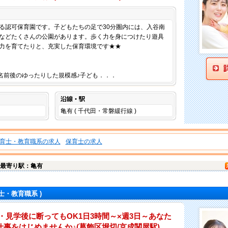
仕事内容
る認可保育園です。子どもたちの足で30分圏内には、入谷南
などたくさんの公園があります。歩く力を身につけたり遊具
力を育てたりと、充実した保育環境です★★
5名前後のゆったりした規模感♪子ども．．．
沿線・駅
亀有 ( 千代田・常磐緩行線 )
育士・教育職系の求人
保育士の求人
最寄り駅：亀有
士・教育職系 )
・見学後に断ってもOK1日3時間～×週3日～あなた
事をはじめませんか♪(葛飾区堀切/京成関屋駅)