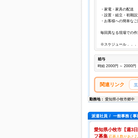
・家電・家具の配送
・設置・組立・初期設
・お客様への簡単なご
毎回異なる現場での作
※スケジュール．．．
給与
時給 2000円 ～ 2000円
関連リンク
サ
勤務地：
愛知県
小牧市
郷中
派遣社員
/
一般事務
( 事
愛知県小牧市【週3日
フ募集
応募人数があと2