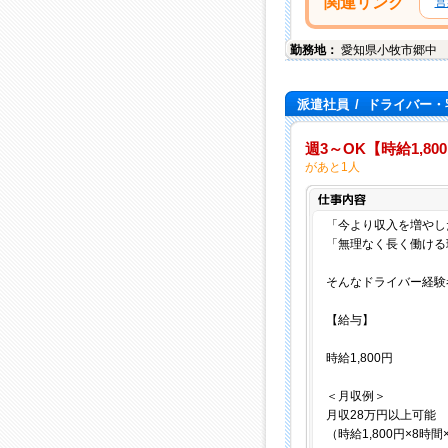
関連リンク
営
勤務地：
愛知県
小牧市
郷中
派遣社員
/
ドライバー・
週3～OK【時給1,8
があと1人
「今より収入を増やし
「無理なく長く働ける
そんなドライバー経験
【給与】
時給1,800円
＜月収例＞
月収28万円以上可能
（時給1,800円×8時