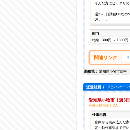
そんな方にピッタリの
週2～3日勤務OKな
W．．．
給与
時給 1300円 ～ 1300円
関連リンク
サ
勤務地：
愛知県
小牧市
郷中
派遣社員
/
ドライバー・
愛知県小牧市【週3日
応募人数があと2人
倉庫から積み込んだ家
定・動作確認まで行い