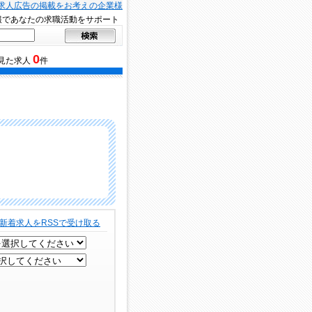
求人広告の掲載をお考えの企業様
報であなたの求職活動をサポート
0
見た求人
件
新着求人をRSSで受け取る