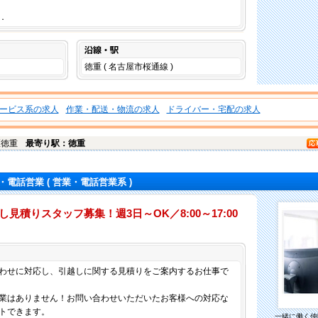
．
沿線・駅
徳重 ( 名古屋市桜通線 )
ービス系の求人
作業・配送・物流の求人
ドライバー・宅配の求人
区
徳重
最寄り駅：徳重
・電話営業
( 営業・電話営業系 )
し見積りスタッフ募集！週3日～OK／8:00～17:00
仕事内容
わせに対応し、引越しに関する見積りをご案内するお仕事で
業はありません！お問い合わせいただいたお客様への対応な
トできます。
一緒に働く仲