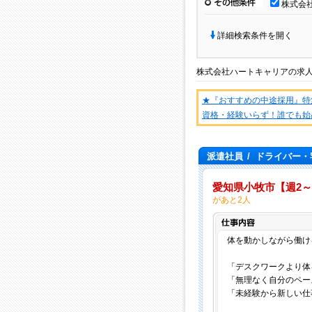
その他条件
株式会
詳細検索条件を開く
株式会社ハートキャリア
の
求
★『おすすめの中途採用』特
資格・経験いらず！誰でも始
派遣社員
/
ドライバー・
愛知県小牧市【週2～
があと2人
体を動かしながら働け
「デスクワークより体
「無理なく自分のペー
「未経験から新しい仕