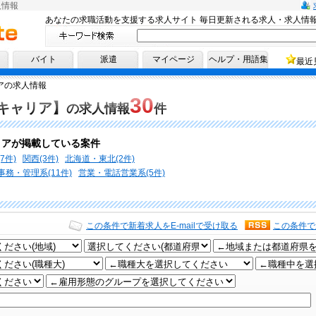
人情報
あなたの求職活動を支援する求人サイト 毎日更新される求人・求人情
へ！
バイト
派遣
マイページ
ヘルプ・用語集
最近
アの求人情報
30
キャリア】
の求人情報
件
リアが掲載している案件
7件)
関西(3件)
北海道・東北(2件)
事務・管理系(11件)
営業・電話営業系(5件)
この条件で新着求人をE-mailで受け取る
この条件で