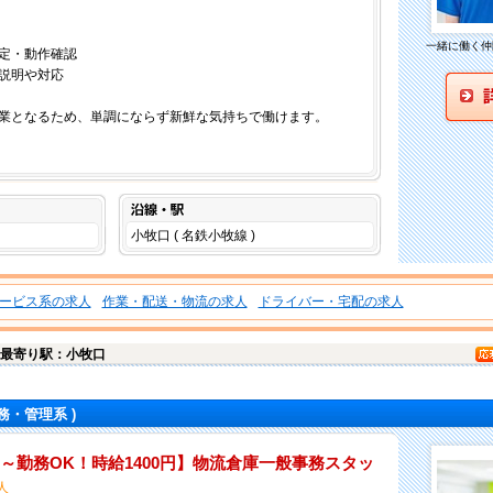
一緒に働く仲
定・動作確認
説明や対応
業となるため、単調にならず新鮮な気持ちで働けます。
沿線・駅
小牧口 ( 名鉄小牧線 )
ービス系の求人
作業・配送・物流の求人
ドライバー・宅配の求人
最寄り駅：小牧口
務・管理系 )
～勤務OK！時給1400円】物流倉庫一般事務スタッ
人