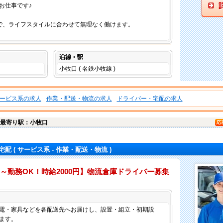
お仕事です♪
ので、ライフスタイルに合わせて無理なく働けます。
沿線・駅
小牧口 ( 名鉄小牧線 )
ービス系の求人
作業・配送・物流の求人
ドライバー・宅配の求人
最寄り駅：小牧口
宅配
( サービス系 - 作業・配送・物流 )
～勤務OK！時給2000円】物流倉庫ドライバー募集
仕事内容
電・家具などを各配送先へお届けし、設置・組立・初期設
ます。