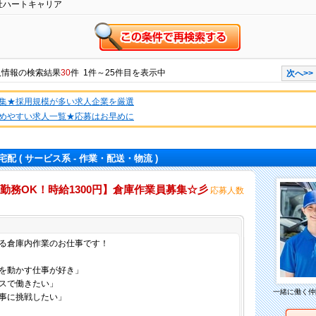
社ハートキャリア
人情報
の検索結果
30
件 1件～25件目を表示中
次へ>>
集★採用規模が多い求人企業を厳選
めやすい求人一覧★応募はお早めに
宅配
( サービス系 - 作業・配送・物流 )
勤務OK！時給1300円】倉庫作業員募集☆彡
応募人数
仕事内容
る倉庫内作業のお仕事です！
を動かす仕事が好き」
スで働きたい」
一緒に働く仲
事に挑戦したい」