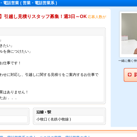
・電話営業
( 営業・電話営業系 )
0円】引越し見積りスタッフ募集！週3日～OK
応募人数が
仕事内容
」
きたい」
ルを身につけたい」
一緒に働く仲
お仕事です！
わせに対応し、引越しに関する見積りをご案内するお仕事で
業はありません！
たお．．．
沿線・駅
小牧口 ( 名鉄小牧線 )