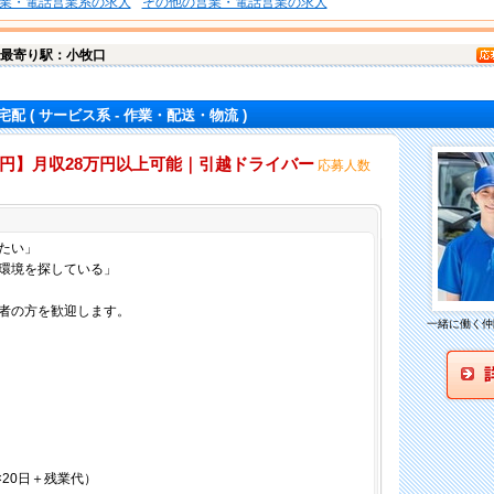
業・電話営業系の求人
その他の営業・電話営業の求人
最寄り駅：小牧口
宅配
( サービス系 - 作業・配送・物流 )
00円】月収28万円以上可能｜引越ドライバー
応募人数
仕事内容
たい」
環境を探している」
者の方を歓迎します。
一緒に働く仲
間×20日＋残業代）