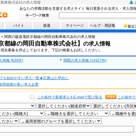
自動車株式会社の求人情報
あなたの求職活動を支援する求人サイト 毎日更新される求人・求人情
へ！
バイト
派遣
マイページ
ヘルプ・用語集
最近
>
関西の阪急電鉄京都線の岡田自動車株式会社の求人情報
京都線の岡田自動車株式会社】
の求人情報
、現在募集を停止しております。下記の検索もお試しください。
報 (630件)
関西の求人情報 (14327件)
でも始めやすい求人一覧★応募はお早めに
★採用規模が多い求人企業
この条件で新着求人をE-mailで受け取る
この条件で