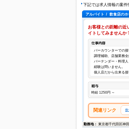
下記では求人情報の案件
アルバイト
/
飲食店のホ
お客様との距離の近
イトしてみませんか
バーカウンターでの接
調理補助、店舗業務全
バーテンダー・料理人
経験は問いません。
個人店だから出来る接
給与
時給 1250円 ～
関連リンク
飲
勤務地：
東京都
千代田区
神田