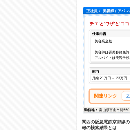
正社員
/
美容師
( アパレ
‘チエ’と‘ワザ’と‘
美容業全般
美容師は要美容師免許
アルバイトは美容学校
給与
月給 21万円 ～ 23万円
関連リンク
ア
勤務地：
富山県
富山市
開55
関西の阪急電鉄京都線の
報の検索結果とは