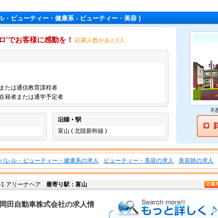
ル・ビューティー・健康系 - ビューティー・美容 )
ココロ’でお客様に感動を！
応募人数があと2人
仕事内容
または通信教育課程者
在籍者または通学予定者
不
沿線・駅
富山 ( 北陸新幹線 )
パレル・ビューティー・健康系の求人
ビューティー・美容の求人
美容師の求人
0-1 アリーナヘア
最寄り駅：富山
もっと詳しく
岡田自動車株式会社の求人情