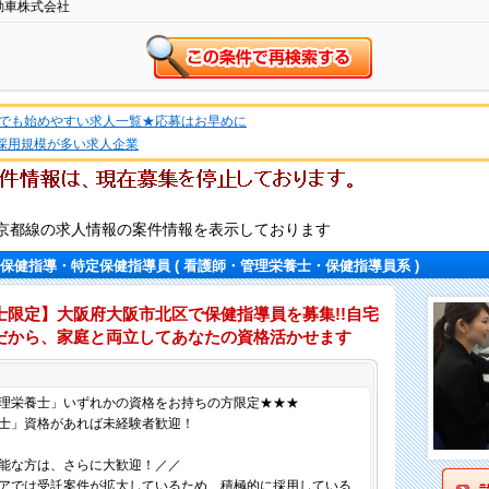
動車株式会社
でも始めやすい求人一覧★応募はお早めに
★採用規模が多い求人企業
京都線の求人情報の案件情報を表示しております
保健指導・特定保健指導員
( 看護師・管理栄養士・保健指導員系 )
士限定】大阪府大阪市北区で保健指導員を募集!!自宅
だから、家庭と両立してあなたの資格活かせます
仕事内容
理栄養士」いずれかの資格をお持ちの方限定★★★
士」資格があれば未経験者歓迎！
能な方は、さらに大歓迎！／／
アでは受託案件が拡大しているため、積極的に採用している