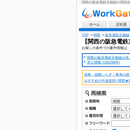
関西の阪急電鉄京都線の岡田
求人情報ならワークゲート
ホーム
正社員
TOP
>
関西
>
阪急電鉄京都線
【関西の阪急電鉄
お探しの条件での案件情報は
関西の阪急電鉄京都線の求人情
求人情報 (156299件)
資格・経験いらず！東海の誰
おすすめの中途採用 | 関西
再検索
勤務地
職種
雇用形態
フリーワード