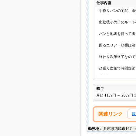
手作りパンの宅配、販
出勤後その日のルート
パンと地図を持って出
回るエリア・順番は決
終わり次第終了なので直
頑張り次第で時間短縮
．．．
給与
月給 11万円 ～ 20万円 
関連リンク
販
勤務地：
兵庫県
西脇市
167