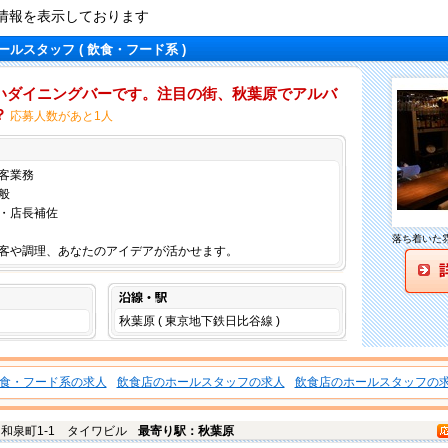
情報を表示しております
ールスタッフ
( 飲食・フード系 )
いダイニングバーです。注目の街、秋葉原でアルバ
？
応募人数があと1人
仕事内容
客業務
般
・店長補佐
落ち着いた
客や調理、あなたのアイデアが活かせます。
沿線・駅
秋葉原 ( 東京地下鉄日比谷線 )
食・フード系の求人
飲食店のホールスタッフの求人
飲食店のホールスタッフの
和泉町1-1 タイワビル
最寄り駅：秋葉原