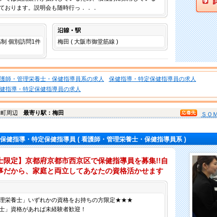
ております。説明会も随時行っ．．．
沿線・駅
高制 個別訪問1件
梅田 ( 大阪市御堂筋線 )
護師・管理栄養士・保健指導員系の求人
保健指導・特定保健指導員の求人
健指導・特定保健指導員の求人
扇町周辺
最寄り駅：梅田
ＳＯ
保健指導・特定保健指導員
( 看護師・管理栄養士・保健指導員系 )
士限定】京都府京都市西京区で保健指導員を募集!!自
事だから、家庭と両立してあなたの資格活かせます
仕事内容
理栄養士」いずれかの資格をお持ちの方限定★★★
士」資格があれば未経験者歓迎！