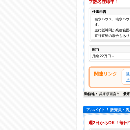
フ数名在職中！
積水ハウス、積水ハウ
す。
主に阪神間が業務範囲
直行直帰の場合もあり
給与
月給 22万円 ～
関連リンク
建
そ
勤務地：
兵庫県
西宮市
最寄
アルバイト
/
販売員・店
週2日からOK！毎