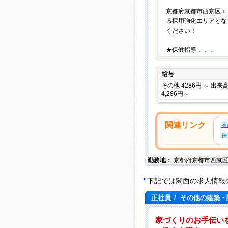
京都府京都市西京区エ
る採用強化エリアとな
ください！
★保健指導．．．
給与
その他 4286円 ～ 出来
4,286円～
関連リンク
看
保
勤務地：
京都府
京都市西京
下記では関西の求人情報
正社員
/
その他の建築・
家づくりのお手伝い