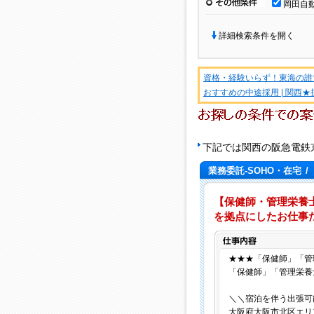
その他条件
岡田自
詳細検索条件を開く
資格・経験いらず！東海の誰
おすすめの中途採用 | 関西
下記では関西の阪急電鉄
業務委託-SOHO・在宅
/
【保健師・管理栄養
を拠点にしたお仕事
★★★「保健師」「管
「保健師」「管理栄養
＼＼宿泊を伴う出張可
大阪府大阪市北区エリ