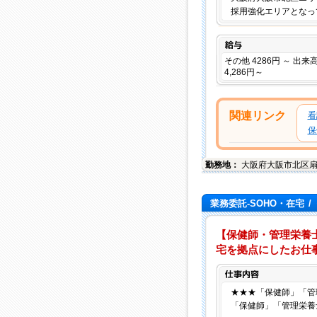
採用強化エリアとなっ
給与
その他 4286円 ～ 出来
4,286円～
関連リンク
看
保
勤務地：
大阪府
大阪市北区
業務委託-SOHO・在宅
/
【保健師・管理栄養
宅を拠点にしたお仕
★★★「保健師」「管
「保健師」「管理栄養