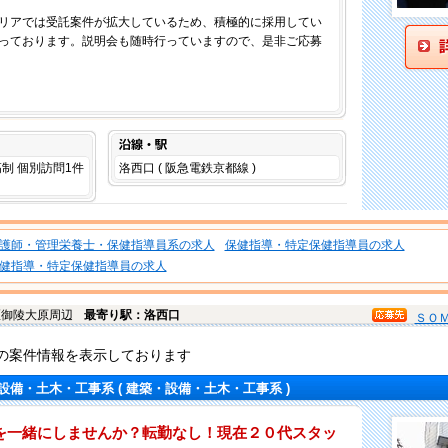
リアでは受託案件が拡大しているため、積極的に採用してい
っております。説明会も随時行っていますので、是非ご応募
沿線・駅
高制 個別訪問1件
洛西口 ( 阪急電鉄京都線 )
護師・管理栄養士・保健指導員系の求人
保健指導・特定保健指導員の求人
健指導・特定保健指導員の求人
区
御陵大原周辺
最寄り駅：洛西口
ＳＯ
の案件情報を表示しております
設備・土木・工事系
( 建築・設備・土木・工事系 )
を一緒にしませんか？転勤なし！現在２０代スタッ