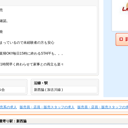
仕事内容
売
確認。
発
まっているので未経験者の方も安心
帰OK!!毎日15時に終わるSTAFFも。。。
!1時間早く終わらせて家事との両立も楽々
沿線・駅
歩合
新西脇 ( 加古川線 )
売系の求人
販売員・店員・販売スタッフの求人
販売員・店員・販売スタッフの
最寄り駅：新西脇