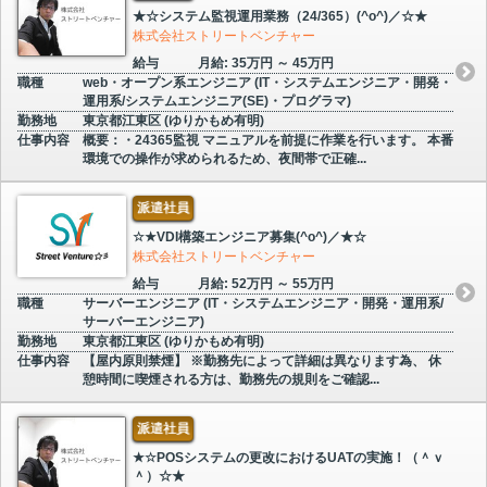
★☆システム監視運用業務（24/365）(^o^)／☆★
株式会社ストリートベンチャー
給与
月給: 35万円 ～ 45万円
職種
web・オープン系エンジニア (IT・システムエンジニア・開発・
運用系/システムエンジニア(SE)・プログラマ)
勤務地
東京都江東区 (ゆりかもめ有明)
仕事内容
概要：・24365監視 マニュアルを前提に作業を行います。 本番
環境での操作が求められるため、夜間帯で正確...
派遣社員
☆★VDI構築エンジニア募集(^o^)／★☆
株式会社ストリートベンチャー
給与
月給: 52万円 ～ 55万円
職種
サーバーエンジニア (IT・システムエンジニア・開発・運用系/
サーバーエンジニア)
勤務地
東京都江東区 (ゆりかもめ有明)
仕事内容
【屋内原則禁煙】 ※勤務先によって詳細は異なります為、 休
憩時間に喫煙される方は、勤務先の規則をご確認...
派遣社員
★☆POSシステムの更改におけるUATの実施！（＾ｖ
＾）☆★