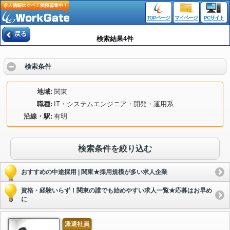
TOPページ
マイページ
PCサイト
戻る
検索結果4件
検索条件
地域
関東
職種
IT・システムエンジニア・開発・運用系
沿線・駅
有明
検索条件を絞り込む
おすすめの中途採用 | 関東★採用規模が多い求人企業
資格・経験いらず！関東の誰でも始めやすい求人一覧★応募はお早め
に
派遣社員