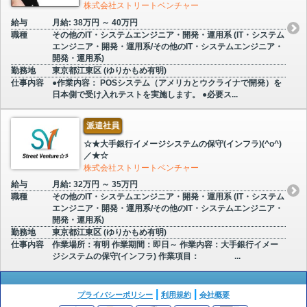
株式会社ストリートベンチャー
給与
月給: 38万円 ～ 40万円
職種
その他のIT・システムエンジニア・開発・運用系 (IT・システム
エンジニア・開発・運用系/その他のIT・システムエンジニア・
開発・運用系)
勤務地
東京都江東区 (ゆりかもめ有明)
仕事内容
●作業内容： POSシステム（アメリカとウクライナで開発）を
日本側で受け入れテストを実施します。 ●必要ス...
派遣社員
☆★大手銀行イメージシステムの保守(インフラ)(^o^)
／★☆
株式会社ストリートベンチャー
給与
月給: 32万円 ～ 35万円
職種
その他のIT・システムエンジニア・開発・運用系 (IT・システム
エンジニア・開発・運用系/その他のIT・システムエンジニア・
開発・運用系)
勤務地
東京都江東区 (ゆりかもめ有明)
仕事内容
作業場所：有明 作業期間：即日～ 作業内容：大手銀行イメー
ジシステムの保守(インフラ) 作業項目： ...
プライバシーポリシー
利用規約
会社概要