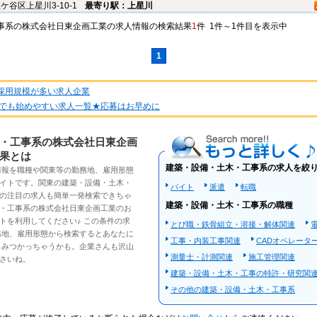
土ケ谷区
上星川3-10-1
最寄り駅：上星川
事系
の
株式会社日東企画工業
の
求人情報
の検索結果
1
件 1件～1件目を表示中
1
★採用規模が多い求人企業
でも始めやすい求人一覧★応募はお早めに
もっと詳しく
・工事系の株式会社日東企画
果とは
建築・設備・土木・工事系の求人を絞
情報
を職種や
関東
等の勤務地、雇用形態
イトです。
関東の建築・設備・土木・
バイト
派遣
転職
の注目の
求人
も簡単一発検索できちゃ
建築・設備・土木・工事系の職種
・工事系の株式会社日東企画工業のお
トを利用してください♪ この条件の
求
とび職・鉄骨組立・溶接・解体関連
務地、雇用形態から検索するとあなたに
工事・内装工事関連
CADオペレータ
もみつかっちゃうかも。企業さんも沢山
測量士・計測関連
施工管理関連
さいね。
建築・設備・土木・工事の特許・研究関
その他の建築・設備・土木・工事系