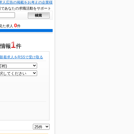
求人広告の掲載をお考えの企業様
報であなたの求職活動をサポート
0
見た求人
件
1
情報
件
新着求人をRSSで受け取る