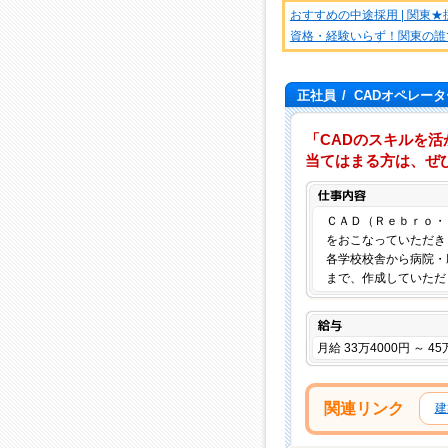
おすすめの中途採用 | 関東
資格・経験いらず！関東の誰
正社員
/
CADオペレー
「CADのスキルを
当てはまる方は、ぜ
ＣＡＤ（Ｒｅｂｒｏ・
をおこなっていただき
各学校校舎から病院・
まで、作成していただ
給与
月給 33万4000円 ～ 45
関連リンク
建