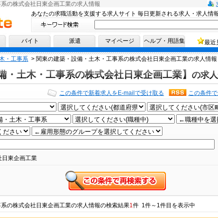
事系の株式会社日東企画工業の求人情報
あなたの求職活動を支援する求人サイト 毎日更新される求人・求人情
へ！
バイト
派遣
マイページ
ヘルプ・用語集
最近
木・工事系
>
関東の建築・設備・土木・工事系の株式会社日東企画工業の求人情報
備・土木・工事系の株式会社日東企画工業】
の求人
この条件で新着求人をE-mailで受け取る
この条件で
社日東企画工業
事系
の
株式会社日東企画工業
の
求人情報
の検索結果
1
件 1件～1件目を表示中