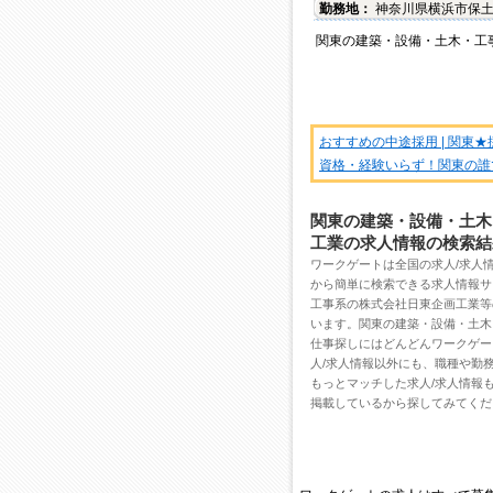
勤務地：
神奈川県
横浜市保
関東
の
建築・設備・土木・工
おすすめの中途採用 | 関東
資格・経験いらず！関東の誰
関東の建築・設備・土木
工業の求人情報の検索結
ワークゲートは全国の
求人/求人
から簡単に検索できる求人情報サ
工事系の株式会社日東企画工業
等
います。関東の建築・設備・土木
仕事探しにはどんどんワークゲー
人/求人情報
以外にも、職種や勤
もっとマッチした求人/求人情報
掲載しているから探してみてくだ