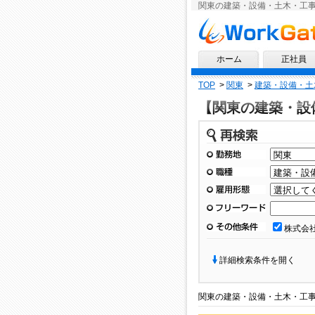
関東の建築・設備・土木・工
求人情報ならワークゲート
ホーム
正社員
TOP
>
関東
>
建築・設備・土
【関東の建築・設
再検索
勤務地
職種
雇用形態
フリーワード
その他条件
株式会
詳細検索条件を開く
関東
の
建築・設備・土木・工