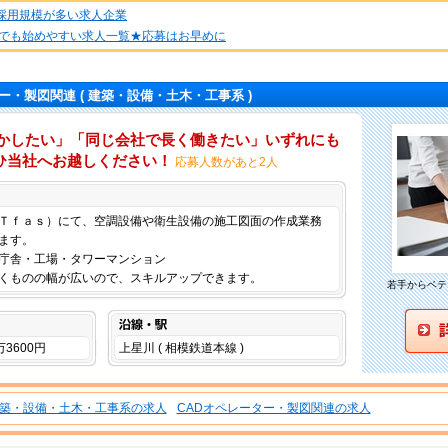
★採用規模が多い求人企業
でも始めやすい求人一覧★応募はお早めに
ター・製図関連
( 建築・設備・土木・工事系 )
活かしたい」「同じ会社で長く働きたい」いずれにも
ひ当社へお越しください！
応募人数があと2人
仕事内容
Ｔｆａｓ）にて、空調設備や衛生設備の施工図面の作成業務
ます。
庁舎・工場・タワーマンション
くものの幅が広いので、スキルアップできます。
若手からベテ
沿線・駅
万3600円
上星川 ( 相模鉄道本線 )
築・設備・土木・工事系の求人
CADオペレーター・製図関連の求人